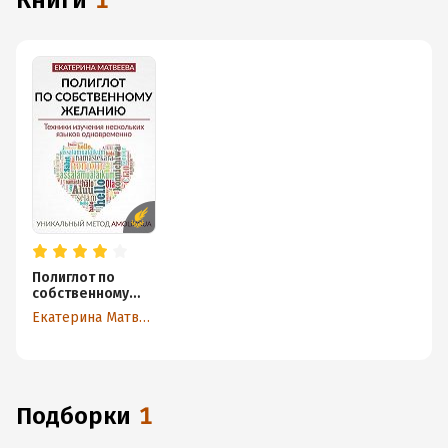
книги
1
Полиглот по
собственному
желанию.
Екатерина Матвеева
Уникальный
метод Amolingua
Подборки
1