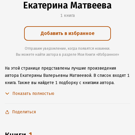
Екатерина Матвеева
1 книга
Добавить в избранное
Отправим уведомление, когда появятся новинки.
Вы можете найти автора в разделе Мои Книги «Избранное»
На этой странице представлены лучшие произведения
автора Екатерины Валерьевны Матвеевой.
В список входят 1
книга.
Также вы найдете 1 подборку с книгами автора.
Изучите более 12 отзывов о творчестве автора и начните
Показать полностью
читать или слушать книги Екатерины Валерьевны Матвеевой
онлайн прямо на сайте, установите наше удобное
приложение для iOS или Android, чтобы не расставаться
Поделиться
с любимыми произведениями даже без подключения
к интернету.