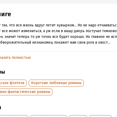
ниге
 так, что вся жизнь вдруг летит кувырком... Но не надо отчаиватьс
 все может измениться, а уж если в вашу дверь постучал темнов
н, значит теперь то уж точно все будет хорошо. Но главное не исп
обворожительный незнакомец покажет вам свои рога и хвост...
казать полностью
обная информация
аписания:
9 января 2020
Время на чтение:
1
ч.
ры
:
43447
дания:
2025
дское фэнтези
Короткие любовные романы
оступления:
28 октября 2024
вно-фантастические романы
ы