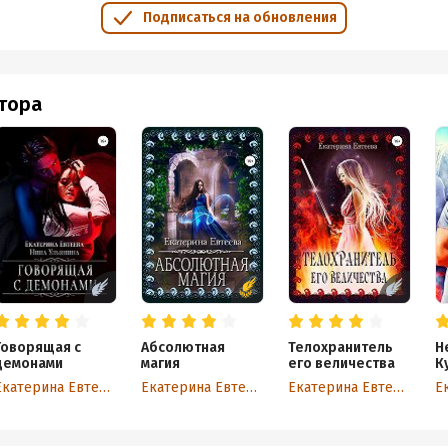
Подписаться на обновления
втора
Говорящая с
Абсолютная
Телохранитель
Н
демонами
магия
его величества
К
Екатерина Евтеева
Екатерина Евтеева
Екатерина Евтеева