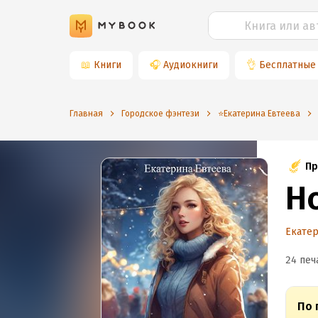
📖
Книги
🎧
Аудиокниги
👌
Бесплатные
Главная
Городское фэнтези
⭐️Екатерина Евтеева
Пр
Н
Екатер
24 печ
По 