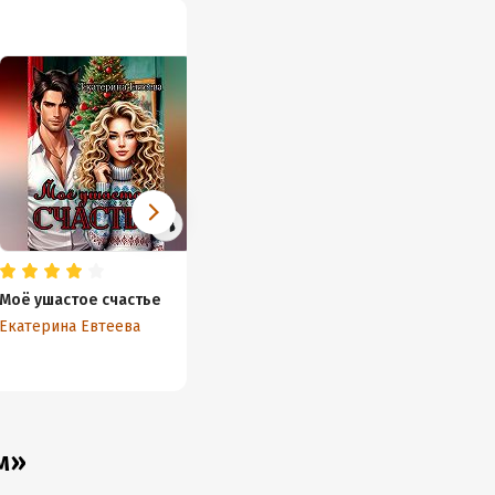
Моё ушастое счастье
Телохранитель его
Даша и
величества
кошма
Екатерина Евтеева
Екатерина Евтеева
Екатер
м»