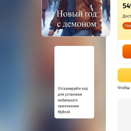
54
Дост
Пер
Чтобы 
Отсканируйте код
для установки
мобильного
приложения
MyBook