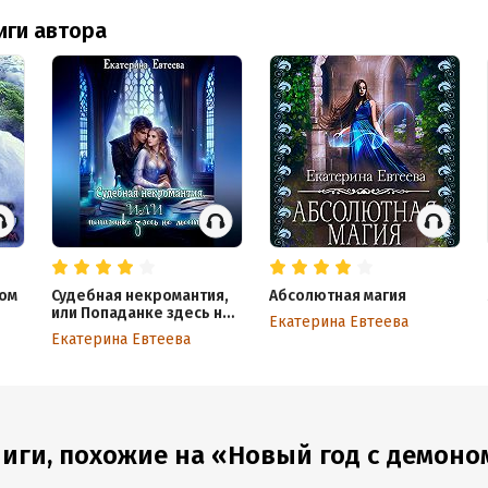
иги автора
ном
Судебная некромантия,
Абсолютная магия
или Попаданке здесь не
Екатерина Евтеева
место
Екатерина Евтеева
иги, похожие на «Новый год с демоно