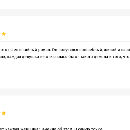
 этот фентезийный роман. Он получился волшебный, живой и на
аю, каждая девушка не отказалась бы от такого демона и того, что
ает каждая женщина? Именно об этом. В самую точку.