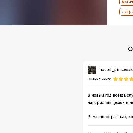
маги
литр
О
mooon_princesss
Оценил книгу
В новый год всегда сл
напористый демон и не
Романчный рассказ, к