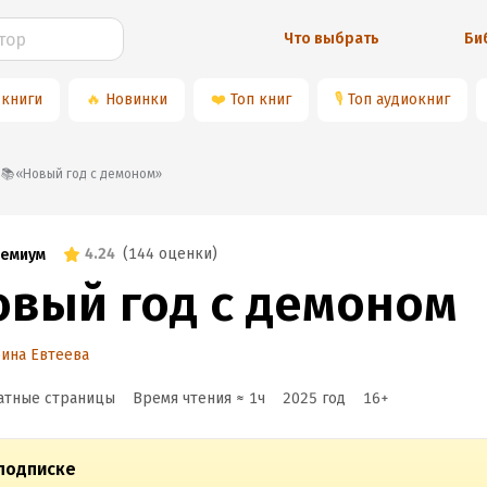
Что выбрать
Би
 книги
🔥
Новинки
❤️
Топ книг
🎙
Топ аудиокниг
📚«Новый год с демоном»
4.24
(
144 оценки
)
емиум
овый год с демоном
ина Евтеева
атные страницы
Время чтения ≈
1
ч
2025
год
16
+
подписке