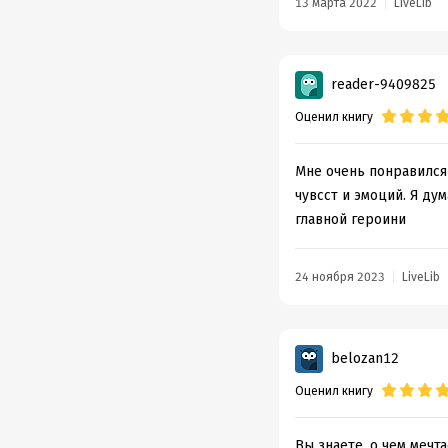
13 марта 2022
LiveLib
reader-9409825
Оценил книгу
Мне очень понравился
чувсст и эмоций. Я дум
главной героини
24 ноября 2023
LiveLib
belozan12
Оценил книгу
Вы знаете, о чем мечт