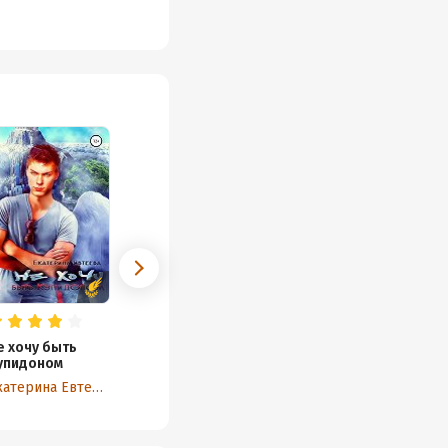
е хочу быть
упидоном
Екатерина Евтеева