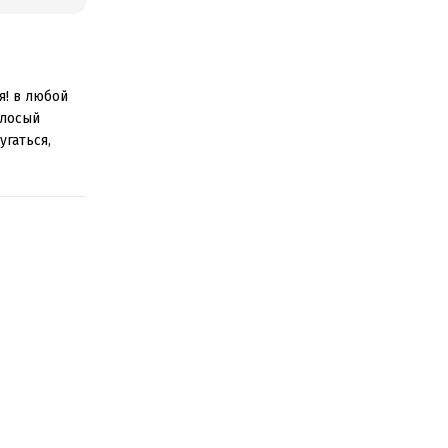
я! в любой
олосый
угаться,