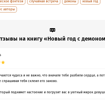
ческое фэнтези
случайная встреча
демоны
новый год
ес авторы
тзывы на книгу «Новый год с демоно
s
учаются чудеса и не важно, что вначале тебе разбили сердце, а п
 спрашивая тебя склеил его заново.
оторый поднимет настоение и погрузит вас в уютный мирок девушк