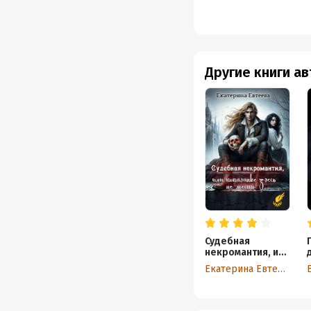
Другие книги а
Судебная
некромантия, или
Попаданке здесь
Екатерина Евтеева
не место