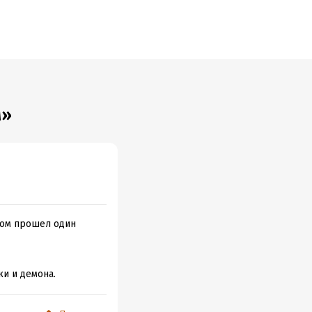
м»
отом прошел один
и и демона.