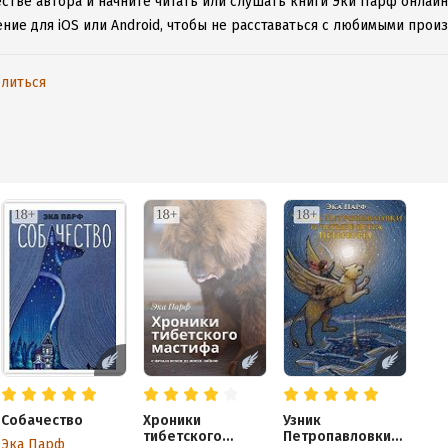
естве автора и начните читать или слушать книги Эки Парф онлайн
ние для iOS или Android, чтобы не расставаться с любимыми прои
литься
Собачество
Хроники
Узник
тибетского
Петропавловки
Эка Парф