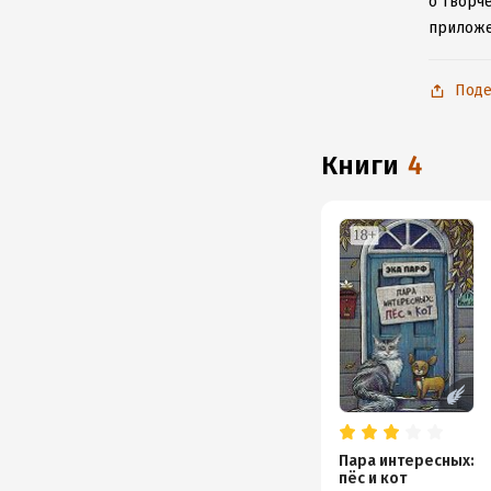
о творч
приложе
Поде
книги
4
Пара интересных:
пёс и кот