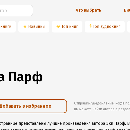
Что выбрать
Би
 книги
🔥
Новинки
❤️
Топ книг
🎙
Топ аудиокниг
а Парф
Отправим уведомление, когда по
Добавить в избранное
Вы можете найти автора в разде
 странице представлены лучшие произведения автора Эки Парф.
В