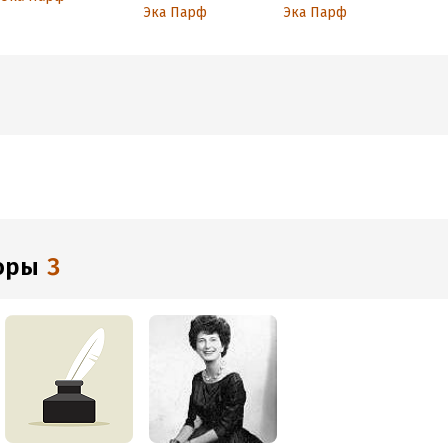
мастифа. с начала
и четыре ветра
Эка Парф
Эка Парф
веков до эпохи
Петербурга
лайков
торы
3