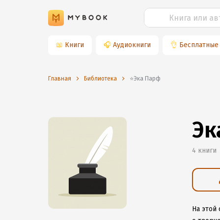
📖
Книги
🎧
Аудиокниги
👌
Бесплатные
Главная
Библиотека
⭐️Эка Парф
Эк
4 книги
На этой