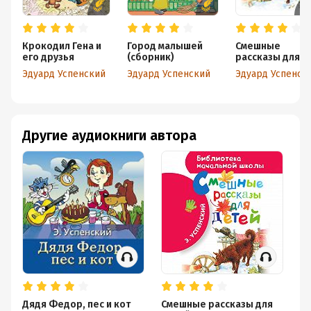
Крокодил Гена и
Город малышей
Смешные
его друзья
(сборник)
рассказы для
детей
Эдуард Успенский
Эдуард Успенский
Эдуард 
Другие аудиокниги автора
Дядя Федор, пес и кот
Смешные рассказы для
Зи