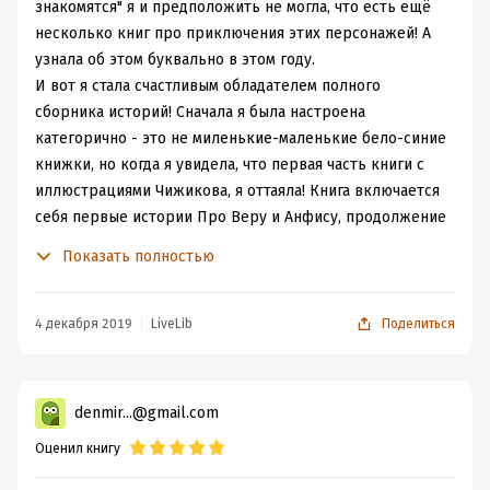
знакомятся" я и предположить не могла, что есть ещё
несколько книг про приключения этих персонажей! А
узнала об этом буквально в этом году.
И вот я стала счастливым обладателем полного
сборника историй! Сначала я была настроена
категорично - это не миленькие-маленькие бело-синие
книжки, но когда я увидела, что первая часть книги с
иллюстрациями Чижикова, я оттаяла! Книга включается
себя первые истории Про Веру и Анфису, продолжение
и новые истории, написанные аж в 2005 году!
Показать полностью
Рисунками радовали меня только первоначальные
тексты, дальше пошла обычная современная рисовка.
Когда я начала читать текст, я очень удивилась - чем же
4 декабря 2019
LiveLib
Поделиться
мне так нравилась книга в детстве? Предложения
рубленные, красочности никакой, а потом вспомнила,
на какой возраст это рассчитано и успокоилась.
denmir...@gmail.com
Остальные приключения уже представлены более
Оценил книгу
развернуто, есть место для разгула фантазии. Но вот
вопрос - почему до 2005 года у Успенского всё было