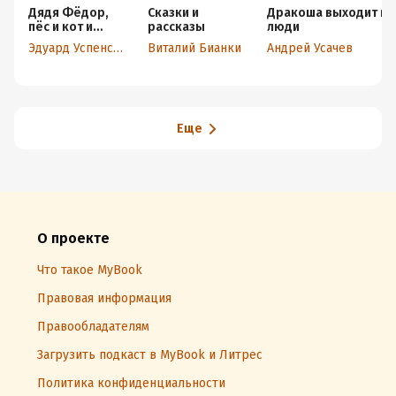
Дядя Фёдор,
Сказки и
Дракоша выходит в
пёс и кот и
рассказы
люди
другие истории
Эдуард Успенский
Виталий Бианки
Андрей Усачев
про
Простоквашино
Еще
О проекте
Что такое MyBook
Правовая информация
Правообладателям
Загрузить подкаст в MyBook и Литрес
Политика конфиденциальности