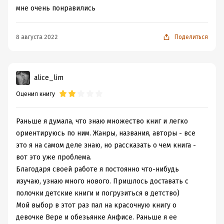
чинно-благородно, а после в книге появился табак и
мне очень понравились
алкоголь? Это дань моде или что?
Не скажу, что я осталась в восторге от историй, с
8 августа 2022
Поделиться
которыми познакомилась, но я с удовольствием
поностальгировала, восхитилась иллюстрациями и
ненадолго вернулась в детство.
alice_lim
Оценил книгу
Раньше я думала, что знаю множество книг и легко
ориентируюсь по ним. Жанры, названия, авторы - все
это я на самом деле знаю, но рассказать о чем книга -
вот это уже проблема.
Благодаря своей работе я постоянно что-нибудь
изучаю, узнаю много нового. Пришлось доставать с
полочки детские книги и погрузиться в детство)
Мой выбор в этот раз пал на красочную книгу о
девочке Вере и обезьянке Анфисе. Раньше я ее