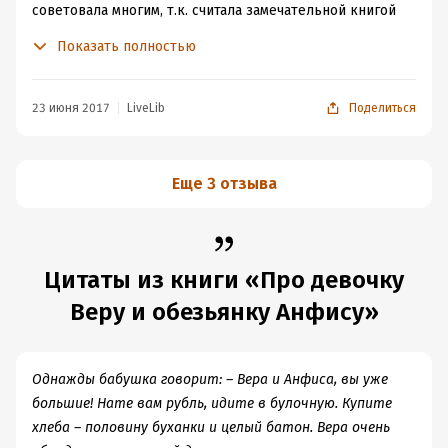
советовала многим, т.к. считала замечательной книгой
(великолепные иллюстрации, качественное издание,
Показать полностью
знаменитый автор, классика-мульт). Какого же было
мое недоумение при чтении. Возможно, детям данная
книга понравится и они останутся в восторге. Я же
23 июня 2017
LiveLib
Поделиться
была разочарована. Сюжет совсем не впечатлил, много
внимания уделено пиву-сигаретам-взяткам итп. Какая-
то совсем недетская книга. В общем, для себя я решила
Еще 3 отзыва
убрать данный экземпляр из коллекции и меня
перестала мучить совесть за то, что я не прочла сей
шедевр в детстве. Красивые картинки можно найти в
другой книге, да еще и с интересным сюжетом.
Цитаты из книги «Про девочку
Веру и обезьянку Анфису»
Однажды бабушка говорит: – Вера и Анфиса, вы уже
большие! Нате вам рубль, идите в булочную. Купите
хлеба – половину буханки и целый батон. Вера очень