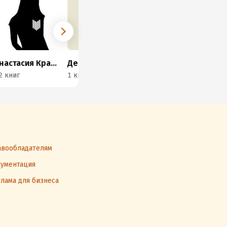
Анастасия Красичкова
Денис Галимов
Татьяна Агишева
2 книг
1 книга
4 книги
4 к
вообладателям
ументация
лама для бизнеса