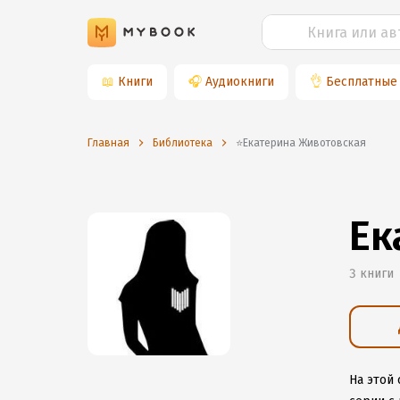
📖
Книги
🎧
Аудиокниги
👌
Бесплатные
Главная
Библиотека
⭐️Екатерина Животовская
Ек
3 книги
На этой