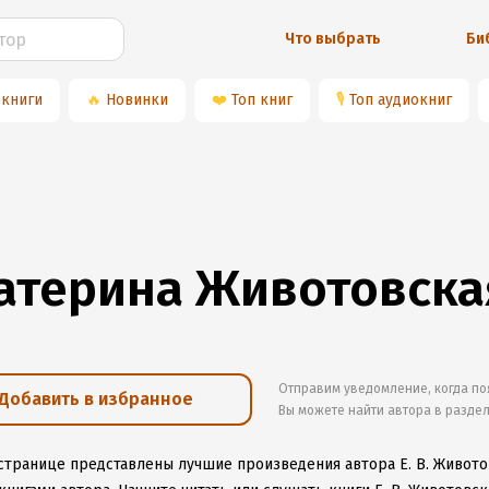
Что выбрать
Би
 книги
🔥
Новинки
❤️
Топ книг
🎙
Топ аудиокниг
атерина Животовска
Отправим уведомление, когда по
Добавить в избранное
Вы можете найти автора в разде
 странице представлены лучшие произведения автора Е. В. Живот