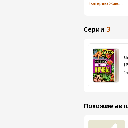
начинающих
Екатерина Животовская
Серии
3
Ч
(
14
Похожие ав