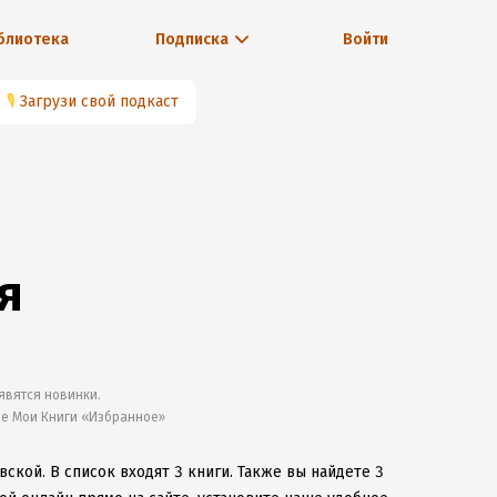
блиотека
Подписка
Войти
🎙
Загрузи свой подкаст
я
явятся новинки.
ле Мои Книги «Избранное»
овской.
В список входят 3 книги.
Также вы найдете 3