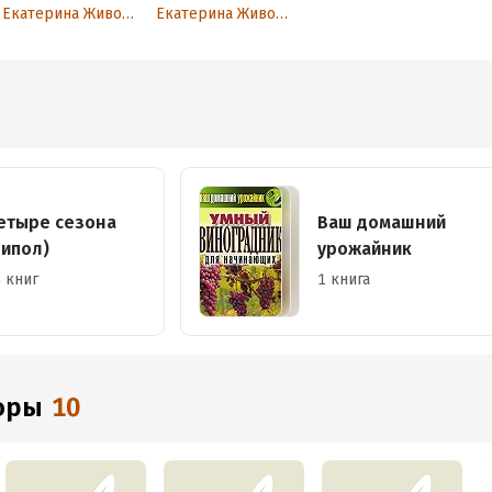
Екатерина Животовская
Екатерина Животовская
етыре сезона
Ваш домашний
Рипол)
урожайник
 книг
1 книга
торы
10