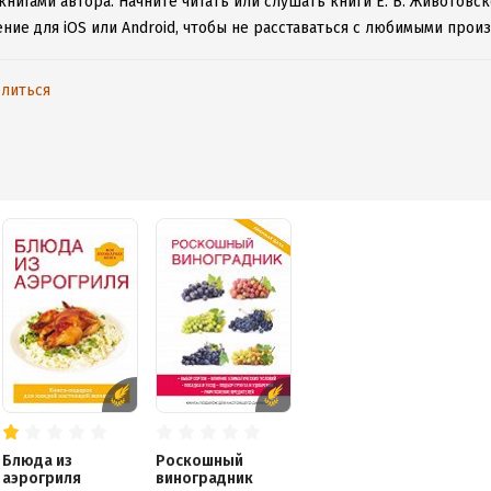
книгами автора.
Начните читать или слушать книги Е. В. Животовс
ние для iOS или Android, чтобы не расставаться с любимыми прои
литься
Блюда из
Роскошный
аэрогриля
виноградник