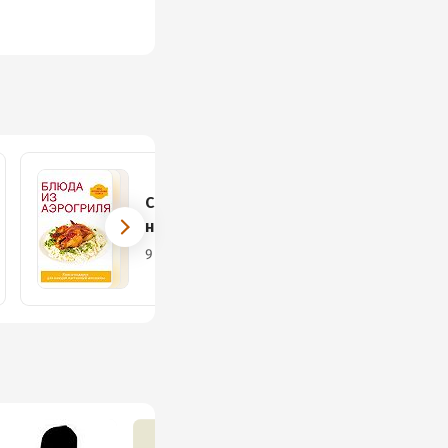
Слишком полезно
не бывает!
9 книг