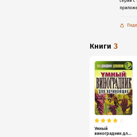
серии с 
приложе
Поде
книги
3
Умный
виноградник для