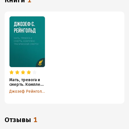
книги
1
Мать, тревога и
смерть. Комплекс
трагической
Джозеф Рейнгольд
смерти
Отзывы
1