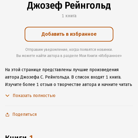
Джозеф Рейнгольд
1 книга
Добавить в избранное
Отправим уведомление, когда появятся новинки.
Вы можете найти автора в разделе Мои Книги «Избранное»
На этой странице представлены лучшие произведения
автора Джозефа С. Рейнгольда.
В список входят 1 книга.
Изучите более 1 отзыв о творчестве автора и начните читать
или слушать книги Джозефа С. Рейнгольда онлайн прямо
Показать полностью
на сайте, установите наше удобное приложение для iOS или
Android, чтобы не расставаться с любимыми произведениями
даже без подключения к интернету.
Поделиться