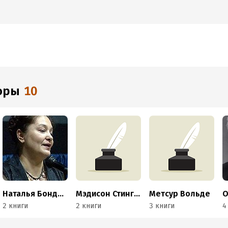
торы
10
Наталья Бондарчук
Мэдисон Стингрей
Метсур Вольде
О
2 книги
2 книги
3 книги
4