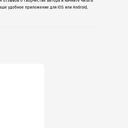
4 отзывов о творчестве автора и начните читать
аше удобное приложение для iOS или Android,
 к интернету.