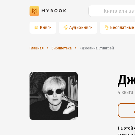
📖
Книги
🎧
Аудиокниги
👌
Бесплатные
Главная
Библиотека
⭐️Джоанна Стингрей
Дж
4 книги
На этой