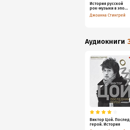
История русской
рок-музыки в эпоху
потрясений и
Джоанна Стингрей
перемен
аудиокниги
Виктор Цой. После
герой. История