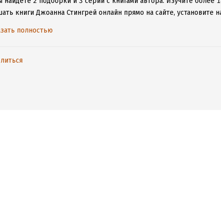
 найдете 2 подборки и 3 серии с книгами автора.
Изучите более 1
шать книги Джоанна Стингрей онлайн прямо на сайте, установите н
е расставаться с любимыми произведениями даже без подключения
зать полностью
литься