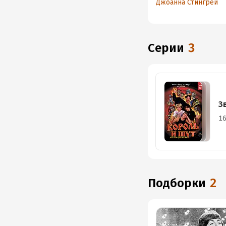
Джоанна Стингрей
Серии
3
З
16
Подборки
2