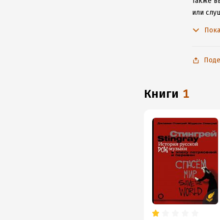
Также вы
или слу
чтобы н
Пока
Поде
книги
1