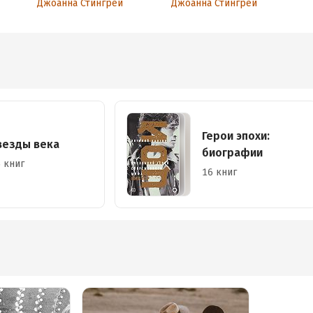
Джоанна Стингрей
Джоанна Стингрей
Герои эпохи:
везды века
биографии
 книг
16 книг