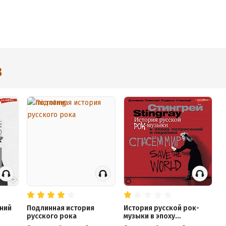
3
дний
Подлинная история
История русской рок-
руccкого рока
музыки в эпоху
потрясений и перемен