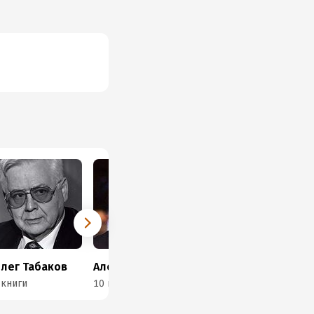
лег Табаков
Александр Кушнир
Алексей Баталов
 книги
10 книг
3 книги
3 к