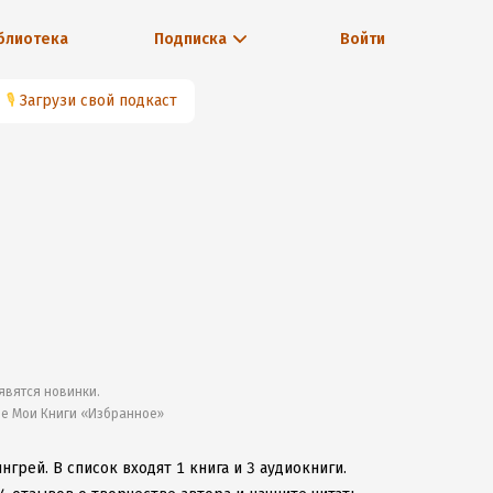
блиотека
Подписка
Войти
🎙
Загрузи свой подкаст
явятся новинки.
ле Мои Книги «Избранное»
ингрей.
В список входят 1 книга и 3 аудиокниги.