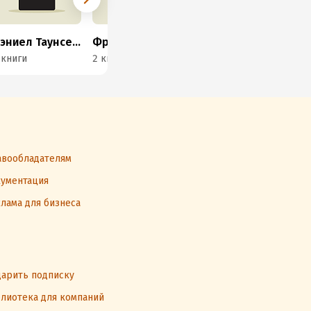
Дэниел Таунсенд
Фридман Шауб
Алиса Островская
Ма
 книги
2 книги
27 книг
36 
вообладателям
ументация
лама для бизнеса
арить подписку
лиотека для компаний