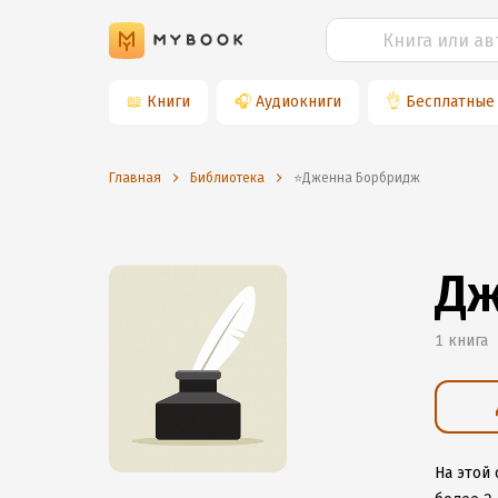
📖
Книги
🎧
Аудиокниги
👌
Бесплатные
Главная
Библиотека
⭐️Дженна Борбридж
Дж
1 книга
На этой