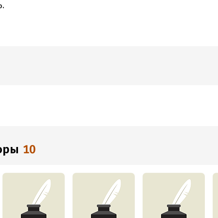
ю.
торы
10