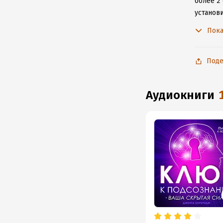
более 2
установ
подключ
Пока
Поде
аудиокниги