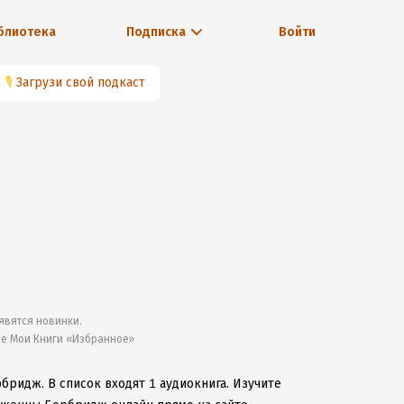
блиотека
Подписка
Войти
🎙
Загрузи свой подкаст
явятся новинки.
ле Мои Книги «Избранное»
рбридж.
В список входят 1 аудиокнига.
Изучите