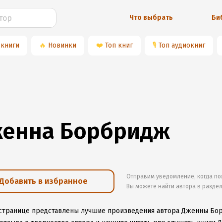
Что выбрать
Би
 книги
🔥
Новинки
❤️
Топ книг
🎙
Топ аудиокниг
енна Борбридж
Отправим уведомление, когда по
Добавить в избранное
Вы можете найти автора в разде
 странице представлены лучшие произведения автора Дженны Бо