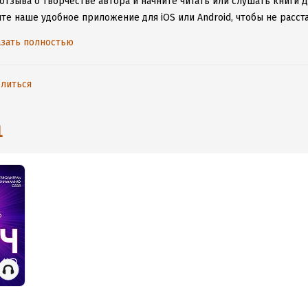
 отзыва о творчестве автора и начните читать или слушать книги
ите наше удобное приложение для iOS или Android, чтобы не расс
ения к интернету.
зать полностью
литься
1