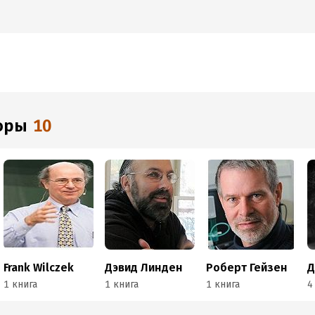
торы
10
Frank Wilczek
Дэвид Линден
Роберт Гейзен
Д
1 книга
1 книга
1 книга
4