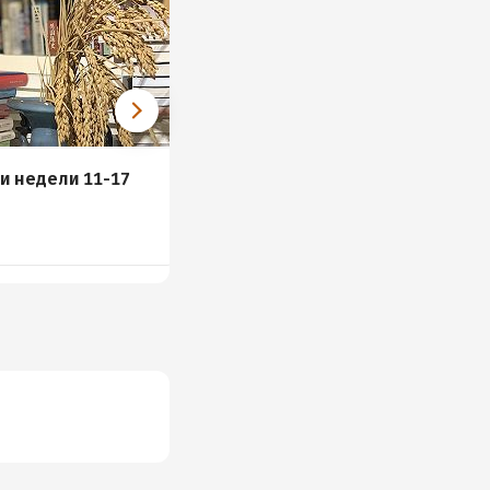
и недели 11-17
Новинки недели 3-9
сентября
и
5 книг