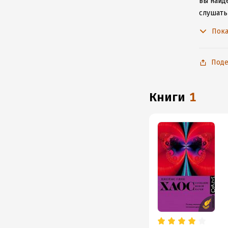
вы найде
слушать
не расс
Пока
Поде
книги
1