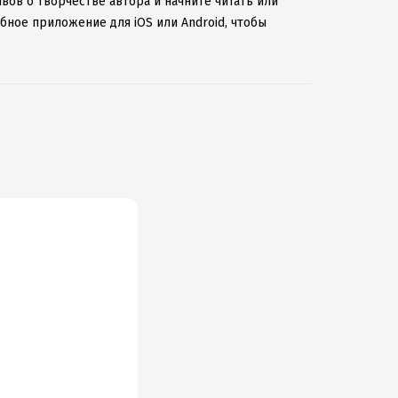
вов о творчестве автора и начните читать или
бное приложение для iOS или Android, чтобы
ернету.