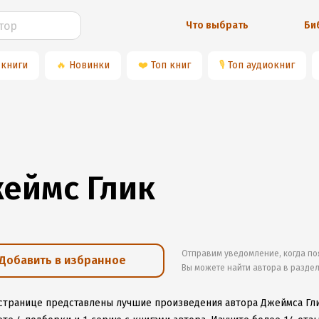
Что выбрать
Би
 книги
🔥
Новинки
❤️
Топ книг
🎙
Топ аудиокниг
еймс Глик
Отправим уведомление, когда по
Добавить в избранное
Вы можете найти автора в разде
 странице представлены лучшие произведения автора Джеймса Гл