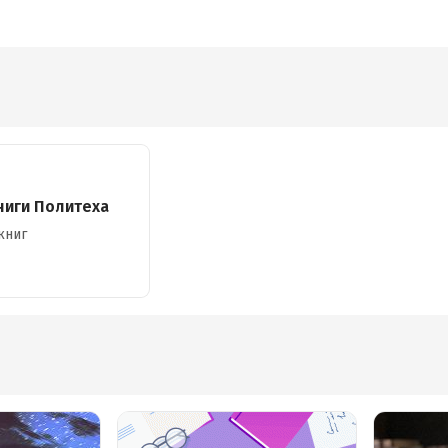
ниги Политеха
книг