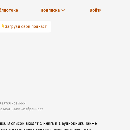
блиотека
Подписка
Войти
🎙
Загрузи свой подкаст
явятся новинки.
ле Мои Книги «Избранное»
ика.
В список входят 1 книга и 1 аудиокнига.
Также