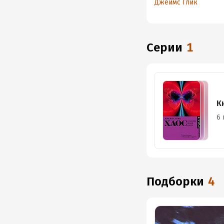
Джеймс Глик
Серии
1
К
6 
Подборки
4