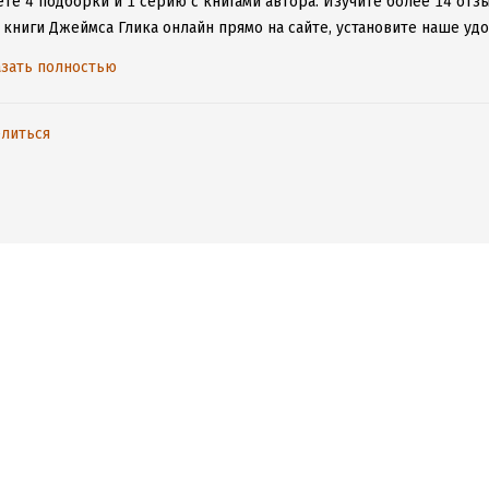
те 4 подборки и 1 серию с книгами автора.
Изучите более 14 отзы
 книги Джеймса Глика онлайн прямо на сайте, установите наше удо
таваться с любимыми произведениями даже без подключения к инт
зать полностью
литься