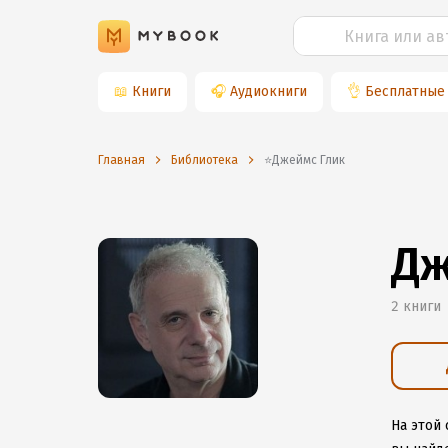
📖
Книги
🎧
Аудиокниги
👌
Бесплатные
Главная
Библиотека
⭐️Джеймс Глик
Дж
2 книги
На этой