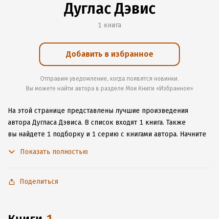
Дуглас Дэвис
1 книга
Добавить в избранное
Отправим уведомление, когда появятся новинки.
Вы можете найти автора в разделе Мои Книги «Избранное»
На этой странице представлены лучшие произведения
автора Дугласа Дэвиса.
В список входят 1 книга.
Также
вы найдете 1 подборку и 1 серию с книгами автора.
Начните
читать или слушать книги Дугласа Дэвиса онлайн прямо
Показать полностью
на сайте, установите наше удобное приложение для iOS или
Android, чтобы не расставаться с любимыми произведениями
даже без подключения к интернету.
Поделиться