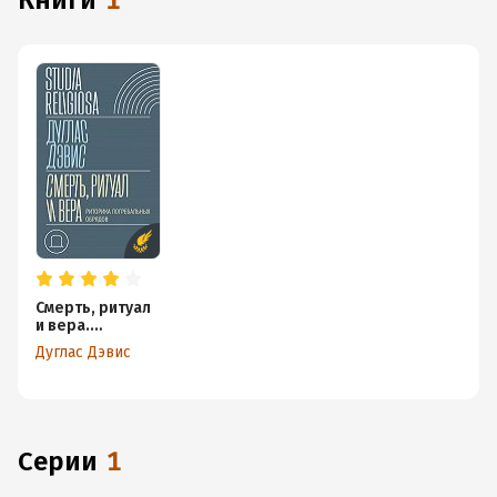
книги
1
Смерть, ритуал
и вера.
Риторика
Дуглас Дэвис
погребальных
обрядов
Серии
1