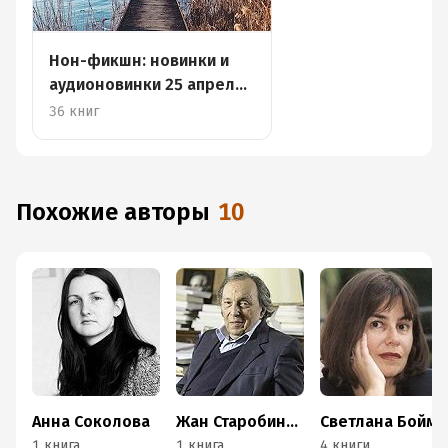
Нон-фикшн: новинки и
аудионовинки 25 апреля
– 1 мая
36 книг
Похожие авторы
10
Анна Соколова
Жан Старобинский
Светлана Бойм
1 книга
1 книга
4 книги