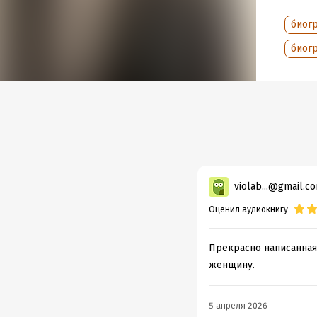
Год из
биог
Дата п
биог
violab...@gmail.c
Оценил аудиокнигу
Прекрасно написанная
женщину.
5 апреля 2026