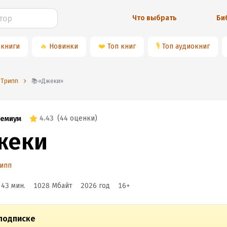
Что выбрать
Би
 книги
🔥
Новинки
❤️
Топ книг
🎙
Топ аудиокниг
 Трипп
📚«Джеки»
4.43
(
44 оценки
)
емиум
жеки
ипп
 43 мин.
1028 Мбайт
2026
год
16
+
подписке