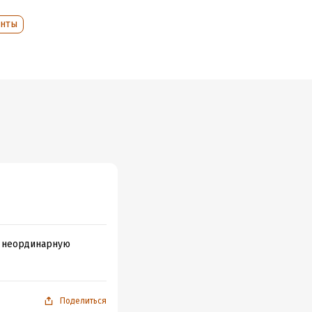
енты
и неординарную
Поделиться