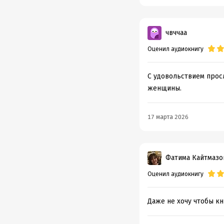
чвччаа
Оценил аудиокнигу
С удовольствием прос
женщины.
17 марта 2026
Фатима Кайтмазо
Оценил аудиокнигу
Даже не хочу чтобы кн