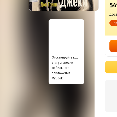
54
Дост
Пер
Отсканируйте код
для установки
мобильного
приложения
MyBook