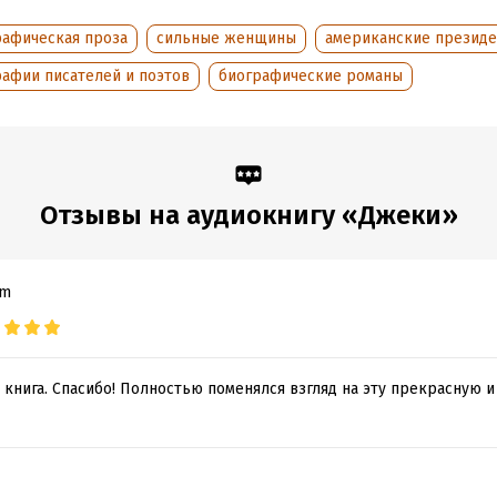
дания:
2026
Переводчик:
Ирина Крейнина
рафическая проза
сильные женщины
американские презид
оступления:
14 января 2026
рафии писателей и поэтов
биографические романы
Отзывы на аудиокнигу «Джеки»
om
 книга. Спасибо! Полностью поменялся взгляд на эту прекрасную 