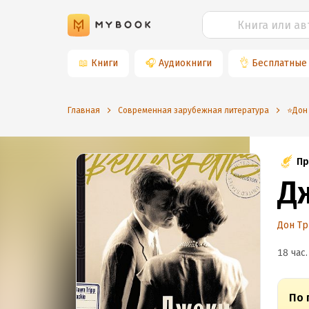
📖
Книги
🎧
Аудиокниги
👌
Бесплатные
Главная
Современная зарубежная литература
⭐️Дон
Пр
Д
Дон Тр
18 час.
По 