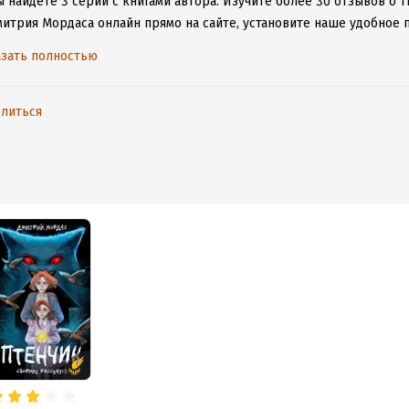
 найдете 3 серии с книгами автора.
Изучите более 30 отзывов о т
митрия Мордаса онлайн прямо на сайте, установите наше удобное п
таваться с любимыми произведениями даже без подключения к инт
зать полностью
литься