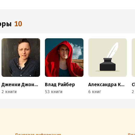
торы
10
Дженни Джонсон
Влад Райбер
Александра Косталь
C
2 книги
53 книги
6 книг
2