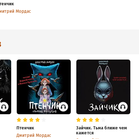
тенчик
митрий Мордас
3
Птенчик
Зайчик. Тьма ближе чем
кажется
Дмитрий Мордас