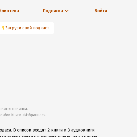
блиотека
Подписка
Войти
🎙
Загрузи свой подкаст
явятся новинки.
ле Мои Книги «Избранное»
рдаса.
В список входят 2 книги и 3 аудиокниги.