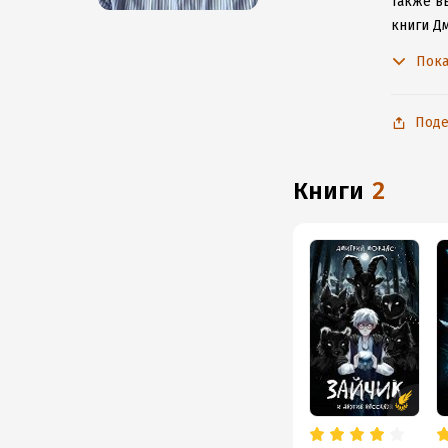
Также вы
книги Д
не расс
Пока
Поде
книги
2