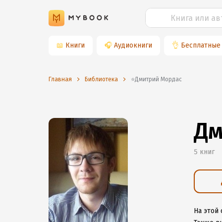
📖
Книги
🎧
Аудиокниги
👌
Бесплатные
Главная
Библиотека
⭐️Дмитрий Мордас
Дм
5 книг
На этой