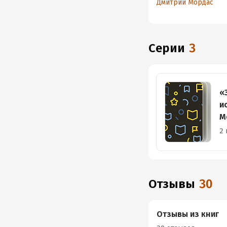
Дмитрий Мордас
Серии
3
«
и
М
2 
Отзывы
30
Отзывы из книг