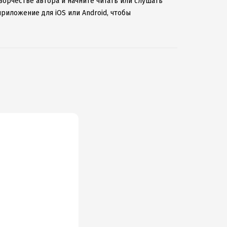
ворчестве автора и начните читать или слушать
риложение для iOS или Android, чтобы
ернету.