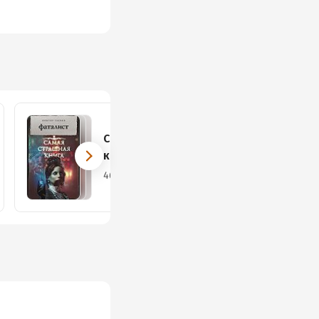
Самая страшная
книга
46 книг