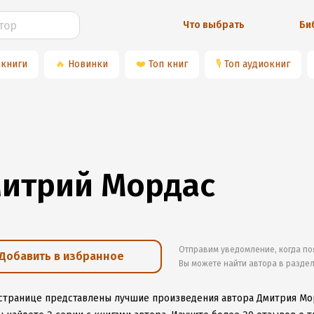
Что выбрать
Би
 книги
🔥
Новинки
❤️
Топ книг
🎙
Топ аудиокниг
итрий Мордас
Отправим уведомление, когда по
Добавить в избранное
Вы можете найти автора в разде
 странице представлены лучшие произведения автора Дмитрия Мо