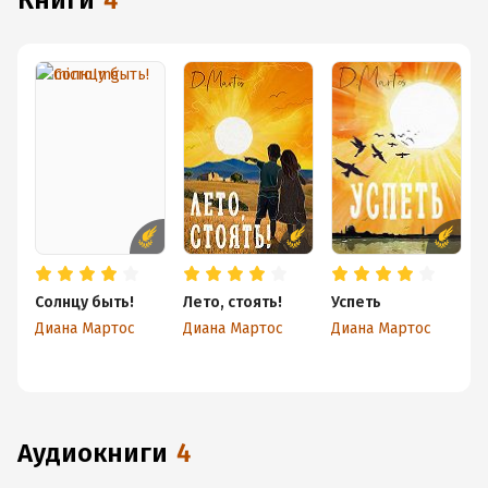
книги
4
Солнцу быть!
Лето, стоять!
Успеть
М
Диана Мартос
Диана Мартос
Диана Мартос
Д
аудиокниги
4