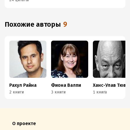
Похожие авторы
9
Рахул Райна
Фиона Валпи
Ханс-Улав Тюволд
2 книги
3 книги
1 книга
О проекте