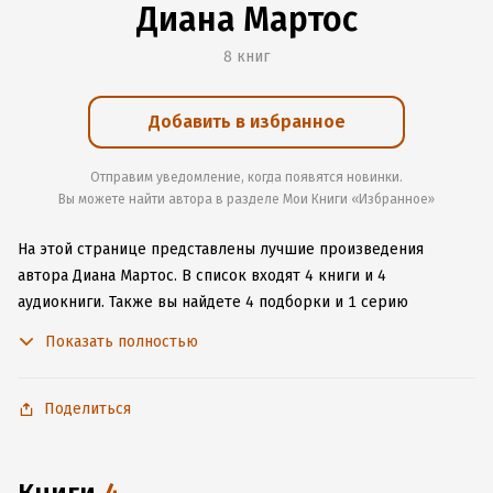
Диана Мартос
8 книг
Добавить в избранное
Отправим уведомление, когда появятся новинки.
Вы можете найти автора в разделе Мои Книги «Избранное»
На этой странице представлены лучшие произведения
автора Диана Мартос.
В список входят 4 книги и 4
аудиокниги.
Также вы найдете 4 подборки и 1 серию
с книгами автора.
Изучите более 6 отзывов о творчестве
Показать полностью
автора и начните читать или слушать книги Диана Мартос
онлайн прямо на сайте, установите наше удобное
приложение для iOS или Android, чтобы не расставаться
Поделиться
с любимыми произведениями даже без подключения
к интернету.