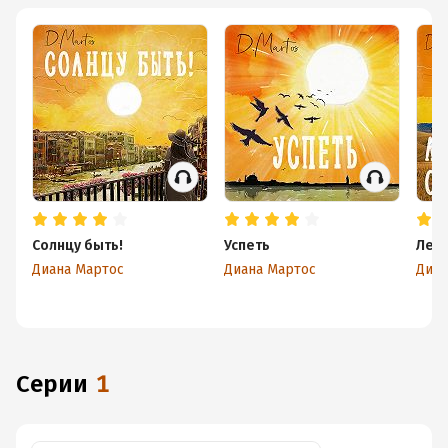
Солнцу быть!
Успеть
Лето
Диана Мартос
Диана Мартос
Диан
Серии
1