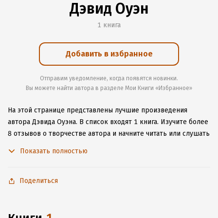
Дэвид Оуэн
1 книга
Добавить в избранное
Отправим уведомление, когда появятся новинки.
Вы можете найти автора в разделе Мои Книги «Избранное»
На этой странице представлены лучшие произведения
автора Дэвида Оуэна.
В список входят 1 книга.
Изучите более
8 отзывов о творчестве автора и начните читать или слушать
книги Дэвида Оуэна онлайн прямо на сайте, установите наше
Показать полностью
удобное приложение для iOS или Android, чтобы
не расставаться с любимыми произведениями даже без
подключения к интернету.
Поделиться