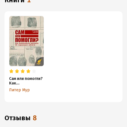
книги
1
Сам или помогли?
Как
криминалисты
Питер Мур
раскрыли 50
«идеальных»
убийств
Отзывы
8