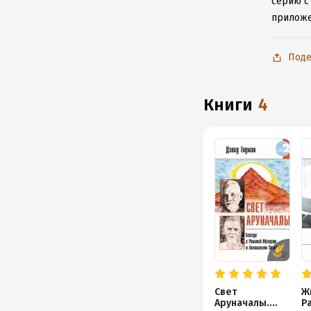
серию с
приложе
Поде
книги
4
Свет
Ж
Аруначалы.
Р