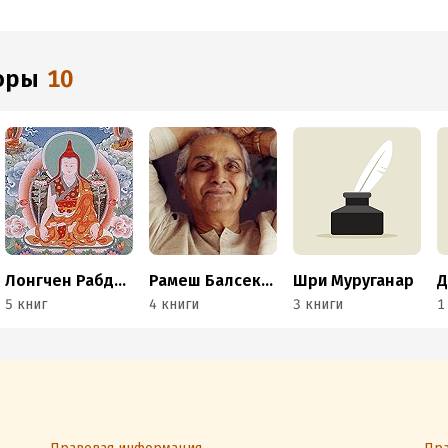
торы
10
Лонгчен Рабджам
Рамеш Балсекар
Шри Муруганар
Д
5 книг
4 книги
3 книги
1