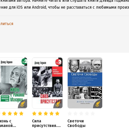
 книгами автора.
Начните читать или слушать книги Дэвида Годмана
ние для iOS или Android, чтобы не расставаться с любимыми прои
литься
изнь с
Сила
Светочи
аманой
присутствия.
Свободы