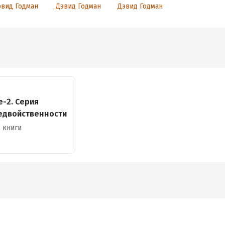
ахарши
Том 1
эвид Годман
Дэвид Годман
Дэвид Годман
е-2. Серия
едвойственности
 книги