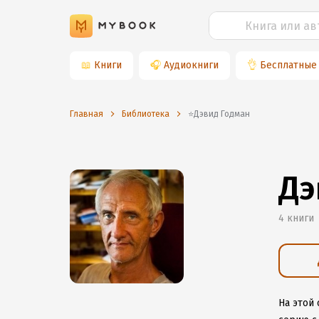
📖
Книги
🎧
Аудиокниги
👌
Бесплатные
Главная
Библиотека
⭐️Дэвид Годман
Дэ
4 книги
На этой