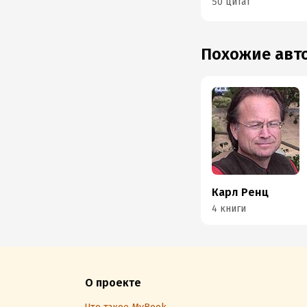
50 цитат
Похожие ав
Карл Ренц
4 книги
О проекте