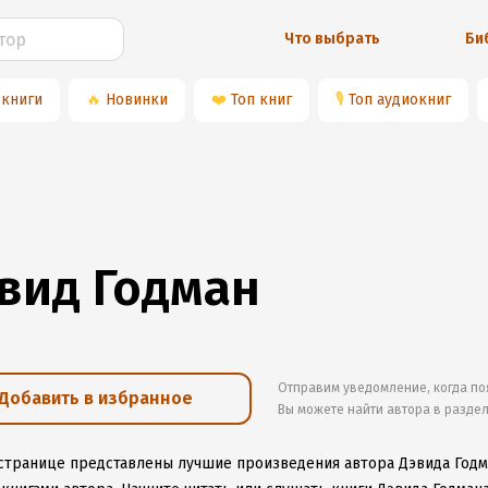
Что выбрать
Би
 книги
🔥
Новинки
❤️
Топ книг
🎙
Топ аудиокниг
вид Годман
Отправим уведомление, когда по
Добавить в избранное
Вы можете найти автора в разде
 странице представлены лучшие произведения автора Дэвида Годм