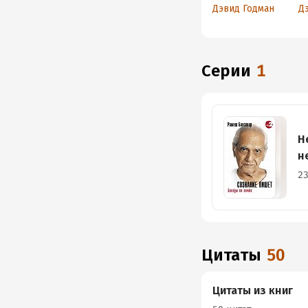
Беседы с
М
Дэвид Годман
Д
Раманой
Махарши и
Аннамалаем
Свами
Серии
1
Н
н
23
Цитаты
50
Цитаты из книг