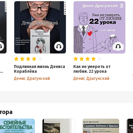
й Белжеларский, «Итоги»
с Драгунский
 произведена продюсерским центром “Вимбо”
Продюсерский центр “Вимбо”, 2016
еры: Вадим Бух и Михаил Литваков
обная информация
Подлинная жизнь Дениса
Как не умереть от
Кораблёва
любви. 22 урока
аписания:
1 января 2010
ISBN (EAN):
9785535552989
 с
Денис Драгунский
Денис Драгунский
дания:
2016
оступления:
28 июля 2020
втора