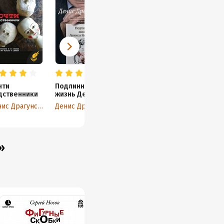
чти
Подлинная
дственники
жизнь Дениса
Кораблёва. Кто
Денис Драгунский
Денис Драгунский
я? «Дениска из
рассказов» или
Денис
Викторович
Драгунский?
»
Или оба сразу?