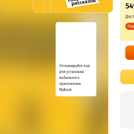
54
Дост
Пер
Отсканируйте код
для установки
мобильного
приложения
MyBook