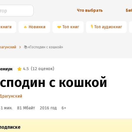
Что выбрать
Би
 книги
🔥
Новинки
❤️
Топ книг
🎙
Топ аудиокниг
рагунский
📚«Господин с кошкой»
4.5
(
12 оценок
)
емиум
осподин с кошкой
Драгунский
41 мин.
81 Мбайт
2016
год
6
+
подписке