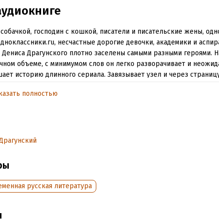
аудиокниге
 собачкой, господин с кошкой, писатели и писательские жены, одн
одноклассники.гu, несчастные дорогие девочки, академики и аспи
 Дениса Драгунского плотно заселены самыми разными героями. Н
ном объеме, с минимумом слов он легко разворачивает и неожид
ает историю длинного сериала. Завязывает узел и через страницу
ывает. Трансформирует привычные сюжеты и отбирает самое гла
казать полностью
о хаоса чувств…
нский пришел со своим ноу-хау и изобрел новый тип новеллы: оч
ую, очень язвительную. В рассказах он решил рассказать ту пра
ю деликатные люди видят, но скрывают: о неловкостях, упуще
Драгунский
ностях, преувеличенных амбициях, о межличностных барьерах, к
долимых, чем государственные, и о том, что мужчины с женщин
ры
лежат все же к разным биологическим видам, а жить им приход
е»
еменная русская литература
ий Быков
 Дениса Драгунского буквально ворвались на книжный рынок. Вид
ы