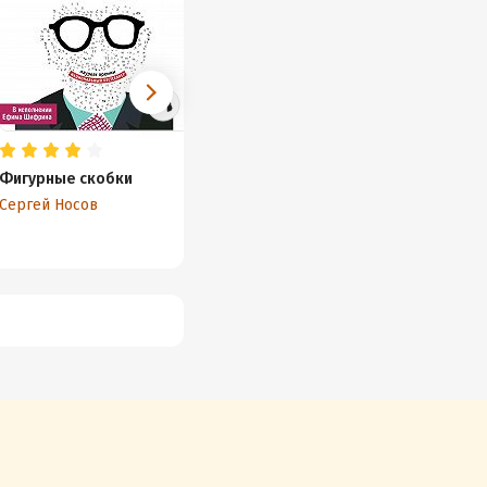
Фигурные скобки
Свидание с Квазимодо
День 
женщин
Сергей Носов
Александр Мелихов
Алекса