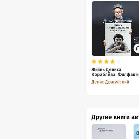
Евгени
© Дени
Запись
© & ℗ 
Продюс
Подр
Жизнь Дениса
Кораблёва. Филфак и
Дата н
вокруг: автобиороман
Денис Драгунский
пояснениями
Год из
Дата п
Другие книги а