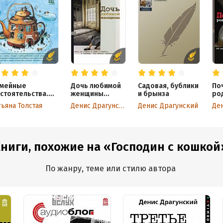
мейные
Дочь любимой
Садовая, бублики
По
стоятельства.
женщины
и брынза
ро
дные, близкие и
(сборник)
тьяна Толстая
Денис Драгунский
Денис Драгунский
 только – в
ссказах
временных
торов
ниги, похожие на «Господин с кошкой
По жанру, теме или стилю автора