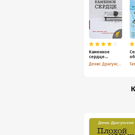
Каменное
Се
сердце
об
(сборник)
Ро
Денис Драгунский
Та
не
ра
со
ав
К