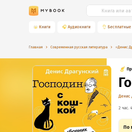
📖
Книги
🎧
Аудиокниги
👌
Бесплатные
Главная
Современная русская литература
⭐️Денис Д
Пр
Г
Денис 
2 час. 
По 