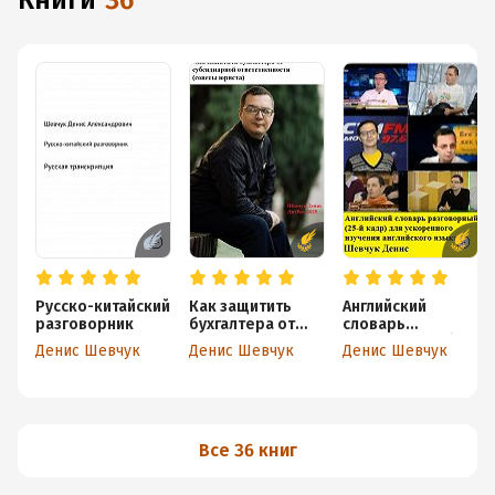
книги
36
Русско-китайский
Как защитить
Английский
разговорник
бухгалтера от
словарь
субсидиарной
разговорный (25-
Денис Шевчук
Денис Шевчук
Денис Шевчук
ответственности
й кадр) для
(советы юриста)
ускоренного
изучения
английского
языка
Все 36 книг