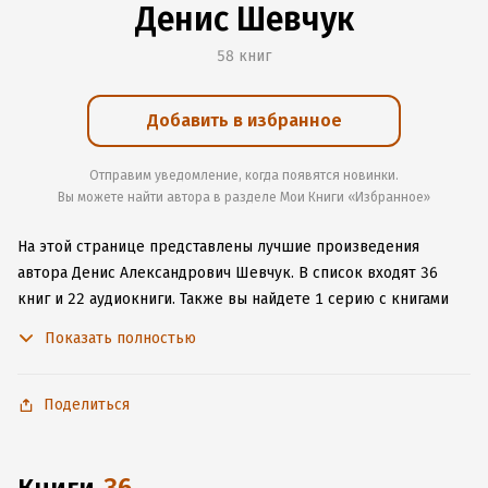
Денис Шевчук
58 книг
Добавить в избранное
Отправим уведомление, когда появятся новинки.
Вы можете найти автора в разделе Мои Книги «Избранное»
На этой странице представлены лучшие произведения
автора Денис Александрович Шевчук.
В список входят 36
книг и 22 аудиокниги.
Также вы найдете 1 серию с книгами
автора.
Изучите более 8 отзывов о творчестве автора
Показать полностью
и начните читать или слушать книги Денис Александрович
Шевчук онлайн прямо на сайте, установите наше удобное
приложение для iOS или Android, чтобы не расставаться
Поделиться
с любимыми произведениями даже без подключения
к интернету.