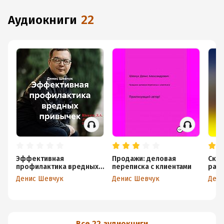
аудиокниги
22
Эффективная
Продажи: деловая
Скор
профилактика вредных
переписка с клиентами
рац
привычек
Денис Шевчук
Денис Шевчук
Дени
Все 22 аудиокниги