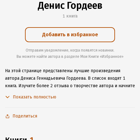
Денис Гордеев
1 книга
Добавить в избранное
Отправим уведомление, когда появятся новинки.
Вы можете найти автора в разделе Мои Книги «Избранное»
На этой странице представлены лучшие произведения
автора Дениса Геннадьевича Гордеева.
В список входят 1
книга.
Изучите более 2 отзыва о творчестве автора и начните
читать или слушать книги Дениса Геннадьевича Гордеева
Показать полностью
онлайн прямо на сайте, установите наше удобное
приложение для iOS или Android, чтобы не расставаться
с любимыми произведениями даже без подключения
Поделиться
к интернету.