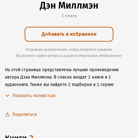
Дэн Миллмэн
3 книги
Добавить в избранное
Отправим уведомление, когда появятся новинки.
Вы можете найти автора в разделе Мои Книги «Избранное»
На этой странице представлены лучшие произведения
автора Дэна Миллмэна.
В список входят 2 книги и 1
аудиокнига.
Также вы найдете 2 подборки и 1 серию
с книгами автора.
Изучите более 145 отзывов о творчестве
Показать полностью
автора и начните читать или слушать книги Дэна Миллмэна
онлайн прямо на сайте, установите наше удобное
приложение для iOS или Android, чтобы не расставаться
Поделиться
с любимыми произведениями даже без подключения
к интернету.