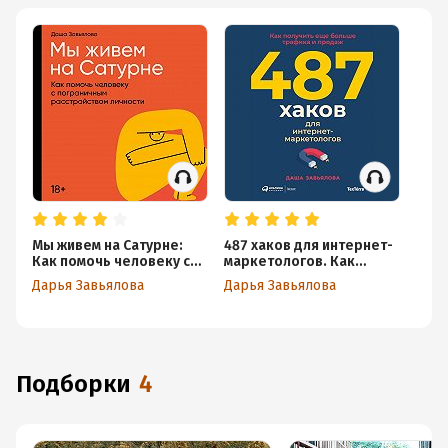
Мы живем на Сатурне:
487 хаков для интернет-
Как помочь человеку с
маркетологов. Как
пограничным
получить еще больше
Дарья Завьялова
Дарья Завьялова
расстройством личности
трафика и продаж
Подборки
4