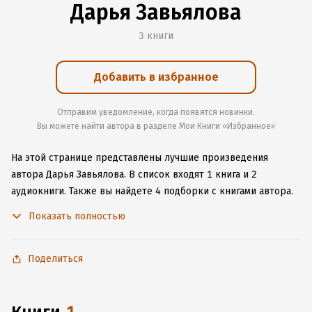
Дарья Завьялова
3 книги
Добавить в избранное
Отправим уведомление, когда появятся новинки.
Вы можете найти автора в разделе Мои Книги «Избранное»
На этой странице представлены лучшие произведения
автора Дарья Завьялова.
В список входят 1 книга и 2
аудиокниги.
Также вы найдете 4 подборки с книгами автора.
Изучите более 5 отзывов о творчестве автора и начните
Показать полностью
читать или слушать книги Дарья Завьялова онлайн прямо
на сайте, установите наше удобное приложение для iOS или
Android, чтобы не расставаться с любимыми произведениями
Поделиться
даже без подключения к интернету.