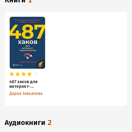
книги
1
487 хаков для
интернет-
маркетологов:
Дарья Завьялова
Как получить
еще больше
трафика и
продаж
аудиокниги
2