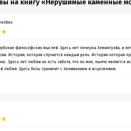
вы на книгу «Нерушимые каменные м
rentiev
лубоких философских мыслей. Здесь нет почерка Хемингуэйа, и н
ория. История, которая случается каждый день. История которая п
 нас. Здесь нет любви но есть забота, что по мне, нынче является
й любви. Здесь боль граничит с пониманием и исцелением.