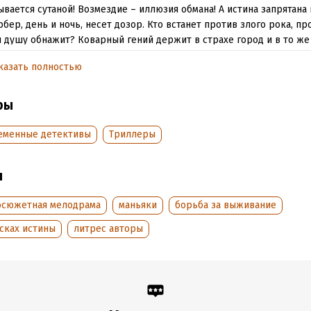
вается сутаной! Возмездие – иллюзия обмана! А истина запрятана 
рбер, день и ночь, несет дозор. Кто встанет против злого рока, п
и душу обнажит? Коварный гений держит в страхе город и в то же
 дорожит! Тихий священник, дерзкая девчонка, разумный доктор,
казать полностью
мерный адвокат, что связывает их воедино? Какой секрет так стр
ут?
ры
тать отрывок
еменные детективы
Триллеры
обная информация
аписания:
1 января 2010
ISBN (EAN):
9785532125674
ы
:
386619
Время на чтение:
6
ч.
дания:
осюжетная мелодрама
2018
маньяки
борьба за выживание
оступления:
3 августа 2018
сках истины
литрес авторы