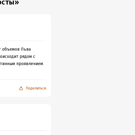
осты»
ет объемов Льва
роисходит рядом с
 истинным проявлением
Поделиться