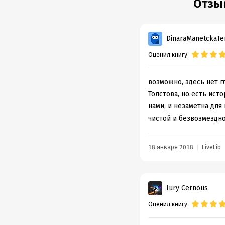
Отзы
DinaraManetckaTe
Оценил книгу
возможно, здесь нет г
Толстова, но есть ист
нами, и незаметна для
чистой и безвозмездно
18 января 2018
LiveLib
Iury Cernous
Оценил книгу