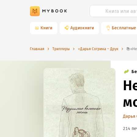
📖
Книги
🎧
Аудиокниги
👌
Бесплатные
Главная
Триллеры
⭐️Дарья Согрина – Друк
📚
Бе
Н
м
Дарья 
214 пе