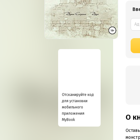
Вв
Отсканируйте код
для установки
мобильного
приложения
О к
MyBook
Оставь
монстр