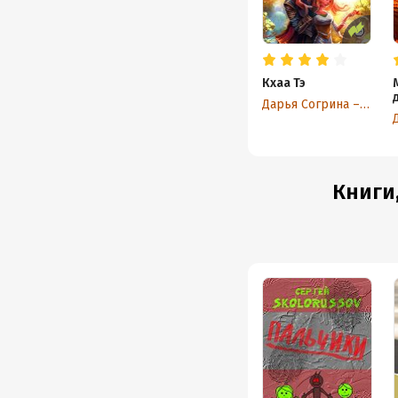
Кхаа Тэ
Дарья Согрина – Друк
Книги