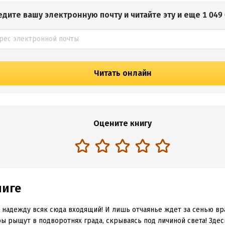
едите вашу электронную почту и читайте эту и еще 1 049 
Читать онлайн
Оцените книгу
ниге
 надежду всяк сюда входящий! И лишь отчаянье ждет за сенью вра
ы рыщут в подворотнях града, скрываясь под личиной света! Здес