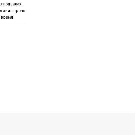
в подвалах,
рогонит прочь
 время
астно