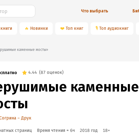
Что выбрать
Би
 книги
🔥
Новинки
❤️
Топ книг
🎙
Топ аудиокниг
«Нерушимые каменные мосты»
4.44
(
87 оценок
)
сплатно
ерушимые каменные
осты
Согрина – Друк
чатных страниц
Время чтения ≈
6
ч
2018
год
18
+