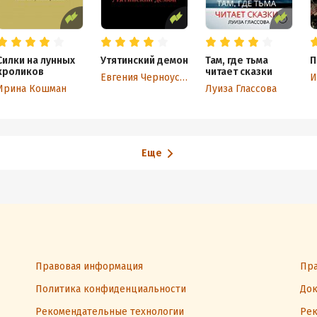
Силки на лунных
Утятинский демон
Там, где тьма
П
кроликов
читает сказки
Евгения Черноусова
И
Ирина Кошман
Луиза Глассова
Еще
Правовая информация
Пра
Политика конфиденциальности
Док
Рекомендательные технологии
Рек