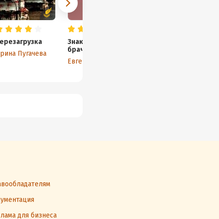
ерезагрузка
Знакомство по
Утятинская
Ч
брачному
торговка
рина Пугачева
К
объявлению
Евгения Черноусова
Евгения Черноусова
вообладателям
ументация
лама для бизнеса