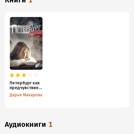
книги
1
Петербург как
предчувствие.
Шестнадцать
Дарья Макарова
месяцев
романа с
городом.
Маленькая
история
большого
аудиокниги
1
приключения