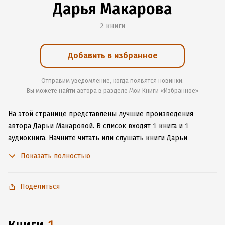
Дарья Макарова
2 книги
Добавить в избранное
Отправим уведомление, когда появятся новинки.
Вы можете найти автора в разделе Мои Книги «Избранное»
На этой странице представлены лучшие произведения
автора Дарьи Макаровой.
В список входят 1 книга и 1
аудиокнига.
Начните читать или слушать книги Дарьи
Макаровой онлайн прямо на сайте, установите наше удобное
Показать полностью
приложение для iOS или Android, чтобы не расставаться
с любимыми произведениями даже без подключения
к интернету.
Поделиться