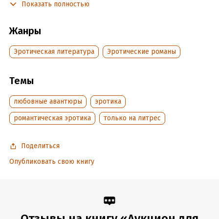
Показать полностью
Подробная информация
Жанры
Дата написания:
1 января 2020
Эротическая литература
Эротические романы
Объем:
133542
Год издания:
2024
Темы
Дата поступления:
15 августа 2020
Время на чтение:
2
ч.
любовные авантюры
эротика
романтическая эротика
только на литрес
Поделиться
Опубликовать свою книгу
Отзывы на книгу «Аукцион для