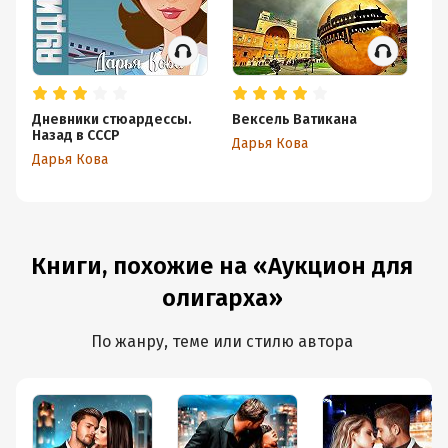
Дневники стюардессы.
Вексель Ватикана
Лю
Назад в СССР
Дарья Кова
Да
Дарья Кова
Книги, похожие на «Аукцион для
олигарха»
По жанру, теме или стилю автора