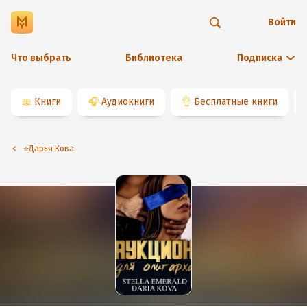
Войти
Что выбрать
Библиотека
Подписка
📖
Книги
🎧
Аудиокниги
👌
Бесплатные книги
⭐️Дарья Кова