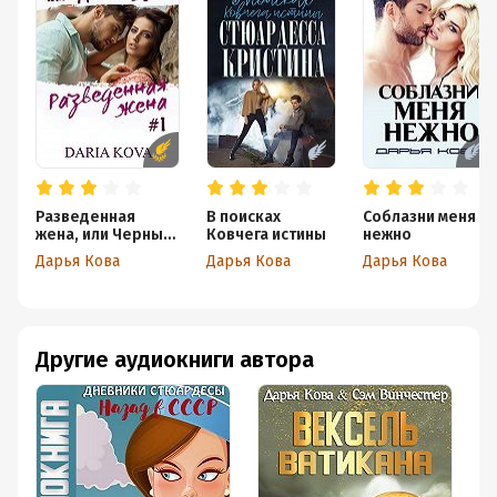
Разведенная
В поисках
Соблазни меня
жена, или Черный
Ковчега истины
нежно
квадрат
Дарья Кова
Дарья Кова
Дарья Кова
Другие аудиокниги автора