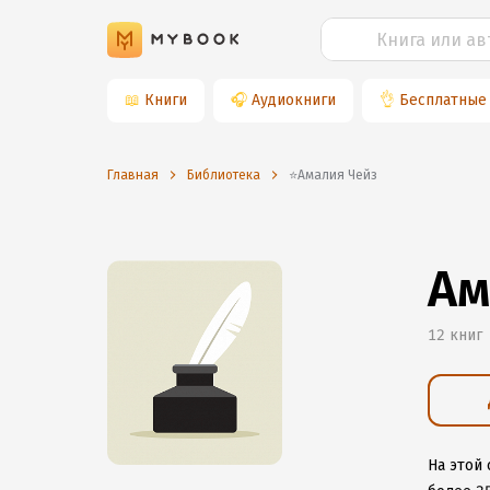
📖
Книги
🎧
Аудиокниги
👌
Бесплатные
Главная
Библиотека
⭐️Амалия Чейз
Ам
12 книг
На этой