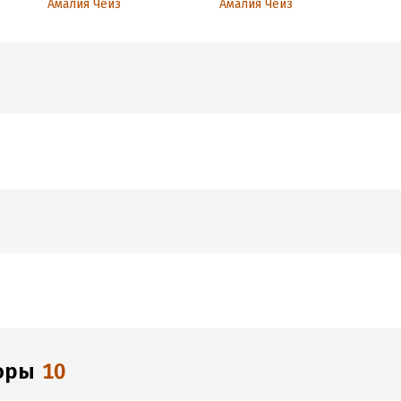
Амалия Чейз
Амалия Чейз
торы
10