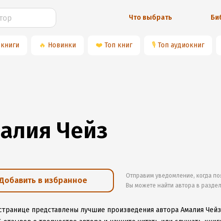
Что выбрать
Би
 книги
🔥
Новинки
❤️
Топ книг
🎙
Топ аудиокниг
алия Чейз
Отправим уведомление, когда по
Добавить в избранное
Вы можете найти автора в разде
 странице представлены лучшие произведения автора Амалия Чейз