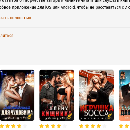
 отзывов о творчестве автора и начните читать или слушать книги
обное приложение для iOS или Android, чтобы не расставаться с
ету.
зать полностью
литься