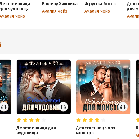
Девственница
В плену Хищника
Игрушка босса
Девс
для чудовища
для м
Амалия Чейз
Амалия Чейз
Амалия Чейз
Амали
6
Девственница для
Девственница для
И
чудовища
монстра
А