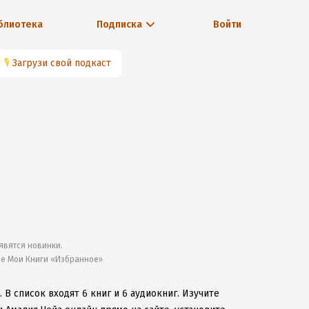
блиотека
Подписка
Войти
🎙
Загрузи свой подкаст
явятся новинки.
ле Мои Книги «Избранное»
.
В список входят 6 книг и 6 аудиокниг.
Изучите