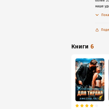
более 35
наше уд
к интерн
Пока
Поде
книги
6