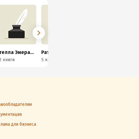
Стелла Эмеральд
Рати Ошун
Надежда Жирохова
Ан
2 книги
5 книг
5 книг
8 к
вообладателям
ументация
лама для бизнеса