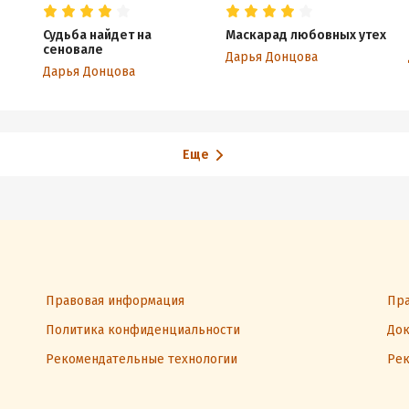
Судьба найдет на
Маскарад любовных утех
сеновале
Дарья Донцова
Дарья Донцова
Еще
Правовая информация
Пра
Политика конфиденциальности
Док
Рекомендательные технологии
Рек