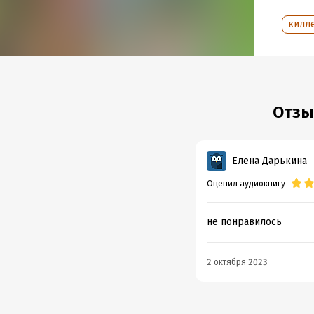
© & ℗ 
килл
Продюс
Подр
Дата н
Отзы
Год из
Дата п
Елена Дарькина
Оценил аудиокнигу
не понравилось
2 октября 2023