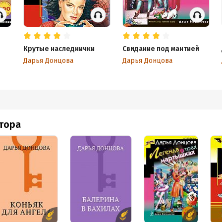
Крутые наследнички
Свидание под мантией
Дарья Донцова
Дарья Донцова
втора