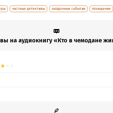
ООО «Аудиокнига», 2017
еры
частные детективы
загадочные события
похищение
ер аудиозаписи: Татьяна Плюта
обная информация
аписания:
1 января 2017
ISBN (EAN):
9785041493431
вы на аудиокнигу «Кто в чемодане жи
дания:
2017
оступления:
20 января 2026