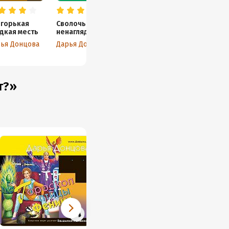
 горькая
Сволочь
дкая месть
ненаглядная
ья Донцова
Дарья Донцова
т?»