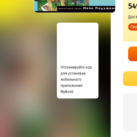
54
Дост
Пер
Отсканируйте код
для установки
мобильного
приложения
MyBook