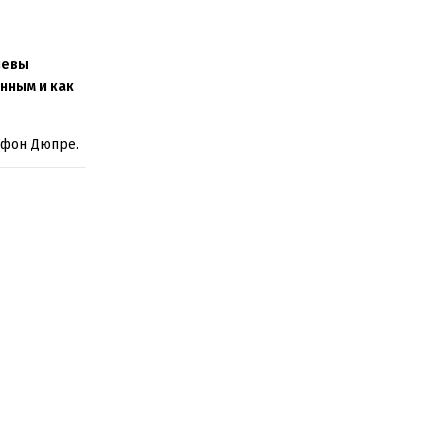
левы
нным и как
 фон Дюпре.
мным
оисходить
редметы
у… В это же
похитили
очка явно
 ум.
жизни не