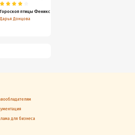
Гороскоп птицы Феникс
Гимназия неблагородных
Главбу
девиц
придач
Дарья Донцова
Дарья Донцова
Дарья 
вообладателям
ументация
лама для бизнеса