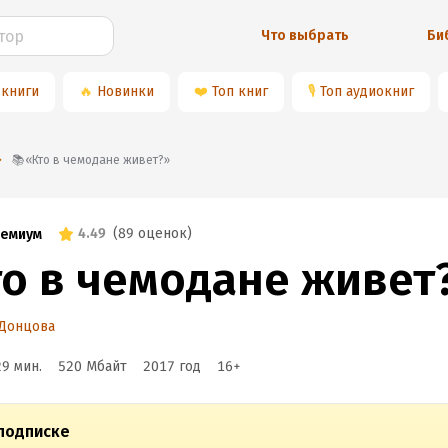
Что выбрать
Би
 книги
🔥
Новинки
❤️
Топ книг
🎙
Топ аудиокниг
📚«Кто в чемодане живет?»
4.49
(
89 оценок
)
емиум
то в чемодане живет
 Донцова
29 мин.
520 Мбайт
2017
год
16
+
подписке