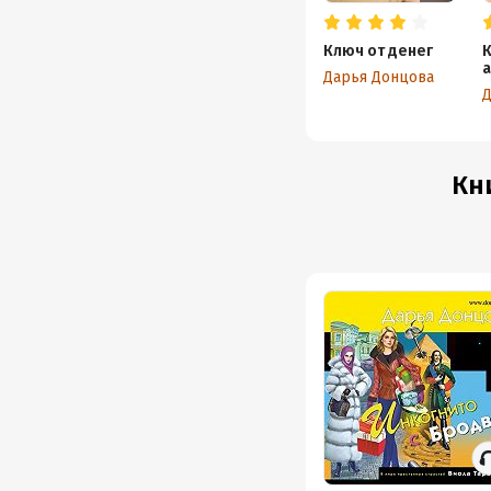
Ключ от денег
К
а
Дарья Донцова
Д
Кн