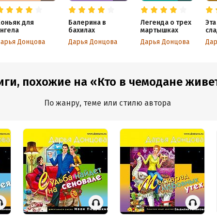
оньяк для
Балерина в
Легенда о трех
Эта
нгела
бахилах
мартышках
сла
арья Донцова
Дарья Донцова
Дарья Донцова
Дар
иги, похожие на «Кто в чемодане живе
По жанру, теме или стилю автора