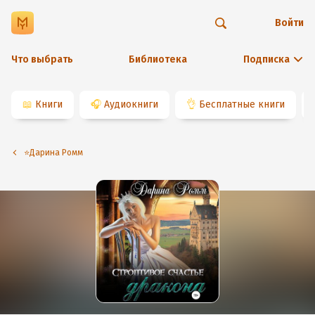
Войти
Что выбрать
Библиотека
Подписка
📖
Книги
🎧
Аудиокниги
👌
Бесплатные книги
⭐️Дарина Ромм