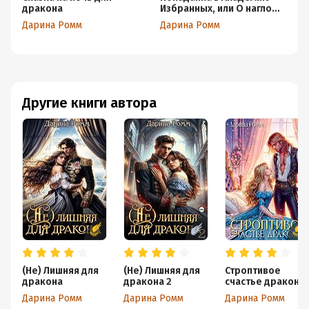
дракона
Избранных, или О наглом
б
драконе замолвите
Дарина Ромм
Дарина Ромм
Да
слово
Другие книги автора
(Не) Лишняя для
(Не) Лишняя для
Строптивое
дракона
дракона 2
счастье дракона
Дарина Ромм
Дарина Ромм
Дарина Ромм