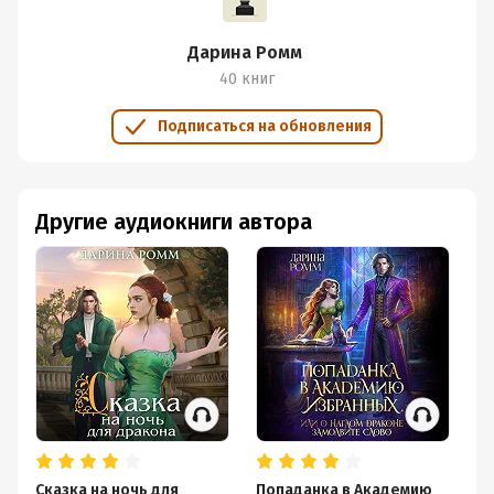
Дарина Ромм
40 книг
Подписаться на обновления
Другие аудиокниги автора
Сказка на ночь для
Попаданка в Академию
Лю