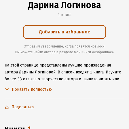
Дарина Логинова
1 книга
Добавить в избранное
Отправим уведомление, когда появятся новинки.
Вы можете найти автора в разделе Мои Книги «Избранное»
На этой странице представлены лучшие произведения
автора Дарины Логиновой.
В список входят 1 книга.
Изучите
более 33 отзыва о творчестве автора и начните читать или
слушать книги Дарины Логиновой онлайн прямо на сайте,
Показать полностью
установите наше удобное приложение для iOS или Android,
чтобы не расставаться с любимыми произведениями даже
без подключения к интернету.
Поделиться