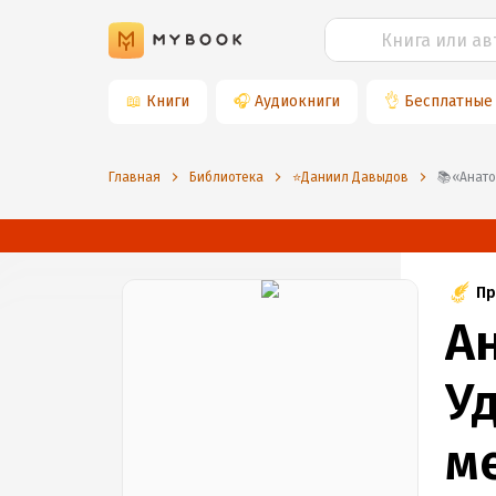
📖
Книги
🎧
Аудиокниги
👌
Бесплатные
Главная
Библиотека
⭐️Даниил Давыдов
📚«Ан
Пр
А
У
м