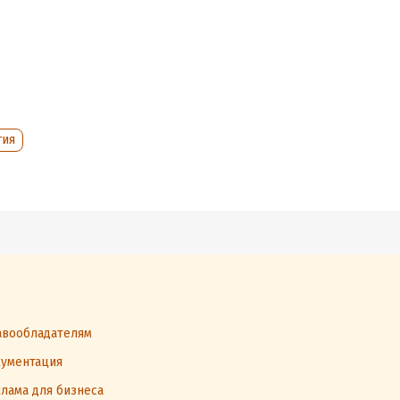
хам и
ма наука.
орый вы
гия
вообладателям
ументация
лама для бизнеса