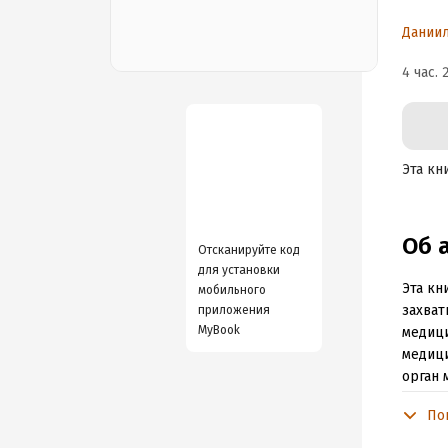
X
Дании
о
4 час. 
Эта кн
Об 
Отсканируйте код
для установки
Эта кн
мобильного
захват
приложения
MyBook
медици
медици
орган 
другой
По
А мозг
картой