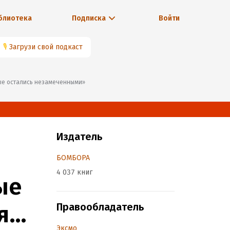
блиотека
Подписка
Войти
🎙
Загрузи свой подкаст
орые остались незамеченными»
Издатель
БОМБОРА
4 037 книг
ые
я
Правообладатель
Эксмо