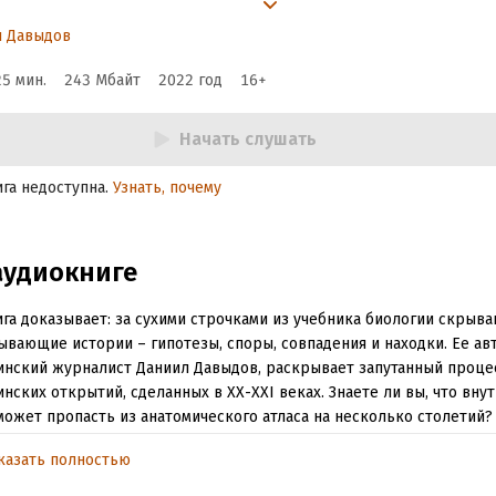
X–XXI веков, которые
л Давыдов
стались незамеченн
25 мин.
243 Мбайт
2022
год
16
+
Начать слушать
ига недоступна.
Узнать, почему
аудиокниге
ига доказывает: за сухими строчками из учебника биологии скрыв
ывающие истории – гипотезы, споры, совпадения и находки. Ее авт
нский журналист Даниил Давыдов, раскрывает запутанный проце
нских открытий, сделанных в XX-XXI веках. Знаете ли вы, что вну
может пропасть из анатомического атласа на несколько столетий?
 орган долго оставался без внимания и был открыт всего нескольк
казать полностью
 до сих пор скрывает множество тайн, и его строение кажется на
 сокровищ.