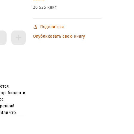
26 525 книг
ыми
Поделиться
Опубликовать свою книгу
аются
ор, биолог и
сс
тренний
 Или что
о лет назад?
стоящей