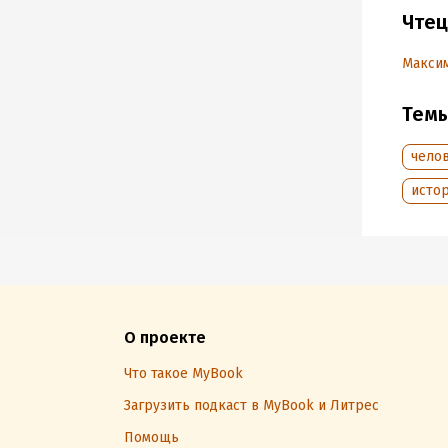
Чтец
Автор 
челове
Макси
Эта к
можете
Тем
чело
Подр
истор
Дата н
Год из
Дата п
О проекте
Что такое MyBook
Загрузить подкаст в MyBook и Литрес
Помощь