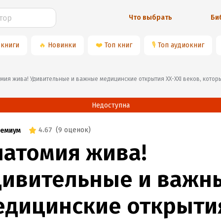
Что выбрать
Би
 книги
🔥
Новинки
❤️
Топ книг
🎙
Топ аудиокниг
атомия жива! Удивительные и важные медицинские открытия XX-XXI веков, кот
Недоступна
4.67
(
9 оценок
)
емиум
натомия жива!
дивительные и важн
едицинские открыти