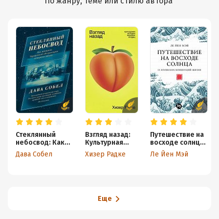
По жанру, теме или стилю автора
Стеклянный
Взгляд назад:
Путешествие на
небосвод: Как
Культурная
восходе солнца:
женщины
история
15 японских
Дава Собел
Хизер Радке
Ле Йен Мэй
Гарвардской
женских ягодиц
концепций
обсерватории
жизни
измерили
звезды
Еще