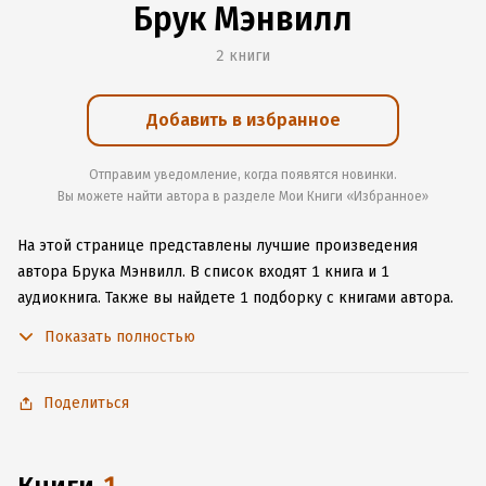
Брук Мэнвилл
2 книги
Добавить в избранное
Отправим уведомление, когда появятся новинки.
Вы можете найти автора в разделе Мои Книги «Избранное»
На этой странице представлены лучшие произведения
автора Брука Мэнвилл.
В список входят 1 книга и 1
аудиокнига.
Также вы найдете 1 подборку с книгами автора.
Изучите более 1 отзыв о творчестве автора и начните читать
Показать полностью
или слушать книги Брука Мэнвилл онлайн прямо на сайте,
установите наше удобное приложение для iOS или Android,
чтобы не расставаться с любимыми произведениями даже
Поделиться
без подключения к интернету.