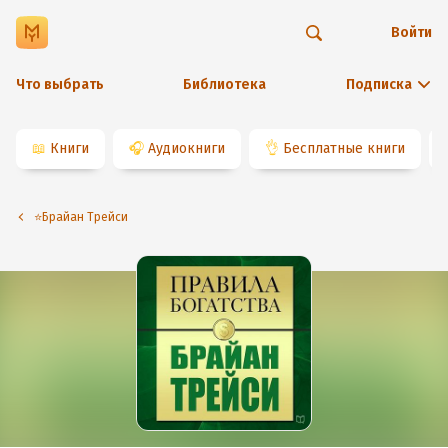
Войти
Что выбрать
Библиотека
Подписка
📖
Книги
🎧
Аудиокниги
👌
Бесплатные книги
⭐️Брайан Трейси