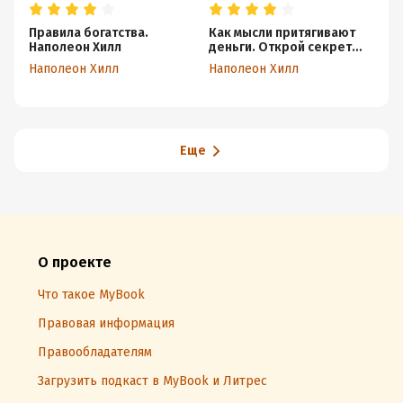
Правила богатства.
Как мысли притягивают
Це
Наполеон Хилл
деньги. Открой секрет
Ро
миллиардеров!
Наполеон Хилл
Наполеон Хилл
Еще
О проекте
Что такое MyBook
Правовая информация
Правообладателям
Загрузить подкаст в MyBook и Литрес