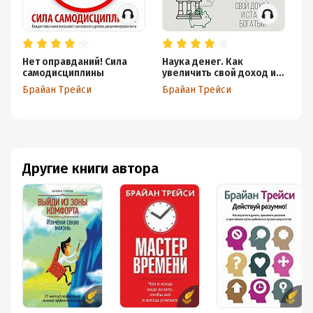
Нет оправданий! Сила
Наука денег. Как
М
самодисциплины
увеличить свой доход и
Бр
стать богатым
Брайан Трейси
Брайан Трейси
Другие книги автора