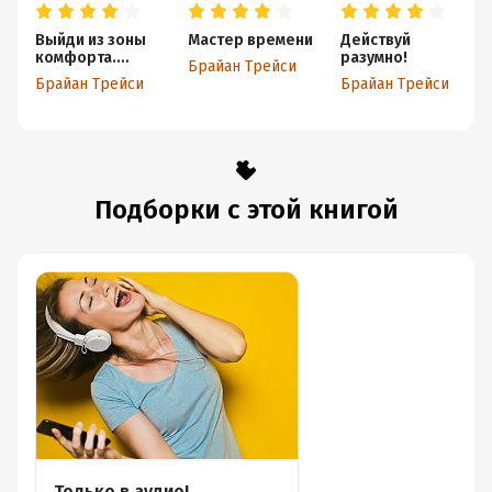
Выйди из зоны
Мастер времени
Действуй
комфорта.
разумно!
Брайан Трейси
Измени свою
Брайан Трейси
Брайан Трейси
жизнь
Подборки с этой книгой
Только в аудио!