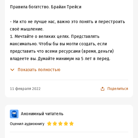
Правила богатство. Брайан Трейси
- Ни кто не лучше нас, важно это понять и перестроить
своё мышление.
1. Мечтайте о великих целях. Представлять
максимально. Чтобы бы вы могли создать, если
представить что всеми ресурсами (время, деньги)
владеете вы. Думайте минимум на 5 лет в перед.
Какова та единственная цель о которой вы можете
Показать полностью
мечтать, с учетом того что вероятность провала
исключена?
2. Считайте что вы работаете только на себя. Только вы
11 февраля 2022
Поделиться
несёте ответственность за свои поступки и положение.
3. Посветите себя совершенству. Время вознейший
инструмент.
Анонимный читатель
4. В первую очередь платите себе. Откладывайте
Оценил аудиокнигу
ежемесячно 10% с сложным процентом.
Бережливость. Важные покупки откладывать. Нет