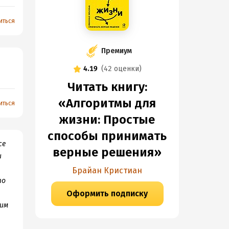
иться
Премиум
4.19
(
42 оценки
)
Читать книгу:
«Алгоритмы для
иться
жизни: Простые
способы принимать
се
верные решения»
и
Брайан Кристиан
то
Оформить подписку
дим