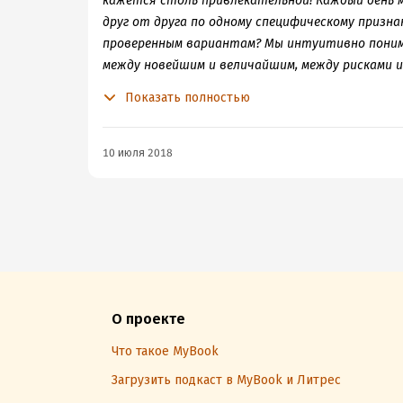
кажется столь привлекательной! Каждый день
друг от друга по одному специфическому призн
проверенным вариантам? Мы интуитивно понима
между новейшим и величайшим, между рисками и 
дилеммой поиска жилья, остается без ответа во
Показать полностью
10 июля 2018
О проекте
Что такое MyBook
Загрузить подкаст в MyBook и Литрес