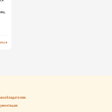
ся
ми,
иться
вообладателям
ументация