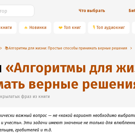
Что выбрать
Би
 книги
🔥
Новинки
❤️
Топ книг
🎙
Топ аудиокниг
📚Алгоритмы для жизни: Простые способы принимать верные решения
и
«
Алгоритмы для жи
мать верные решени
 крылатых фраз из книги
ически важный вопрос — не «какой вариант необходимо выбрать
и учесть». Эти задачи имеют значение не только для влюбленн
льцев, грабителей и т.д.