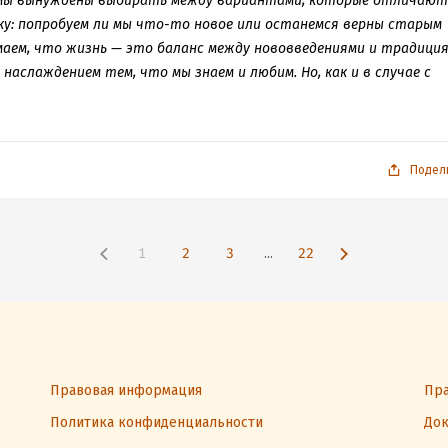
 мы вынуждены выбирать между вариантами, которые отличают
аку: попробуем ли мы что-то новое или останемся верны старым
ем, что жизнь — это баланс между нововведениями и традиция
наслаждением тем, что мы знаем и любим. Но, как и в случае с
прос: а где он, этот баланс?
Подел
1
2
3
...
22
Правовая информация
Пра
Политика конфиденциальности
Док