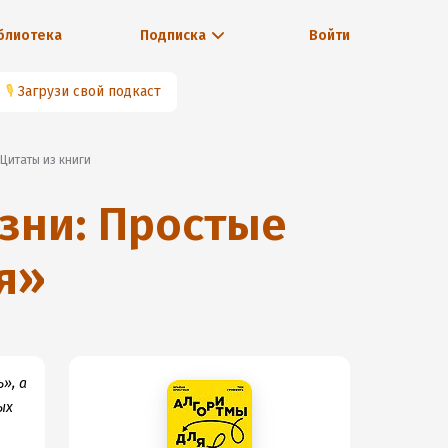
блиотека
Подписка
Войти
🎙
Загрузи свой подкаст
Цитаты из книги
зни: Простые
я
»
», а
ых