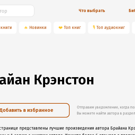
Что выбрать
Би
 книги
🔥
Новинки
❤️
Топ книг
🎙
Топ аудиокниг
айан Крэнстон
Отправим уведомление, когда по
Добавить в избранное
Вы можете найти автора в разде
 странице представлены лучшие произведения автора Брайана Кр