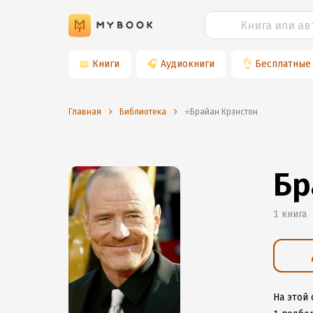
📖
Книги
🎧
Аудиокниги
👌
Бесплатные
Главная
Библиотека
⭐️Брайан Крэнстон
Бр
1 книга
На этой