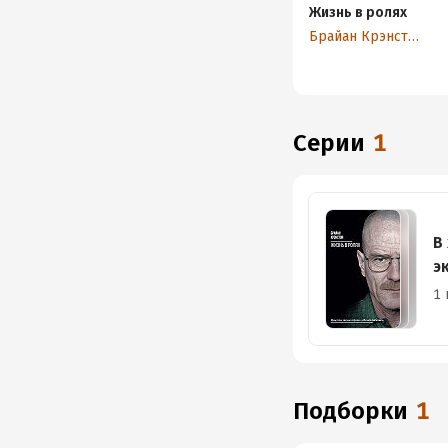
Жизнь в ролях
Брайан Крэнстон
Серии
1
В
э
1 
Подборки
1