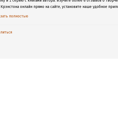
ку и 1 серию с книгами автора.
Изучите более 6 отзывов о творче
 Крэнстона онлайн прямо на сайте, установите наше удобное прило
ыми произведениями даже без подключения к интернету.
зать полностью
литься