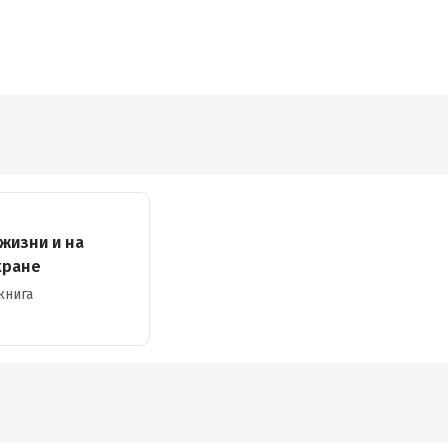
 жизни и на
кране
книга