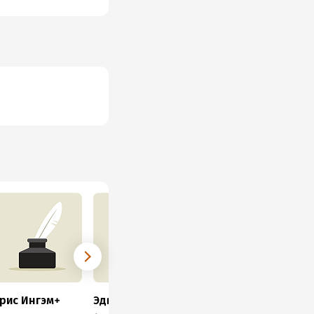
рис Ингэм+
Эдвард Эпштейн
Брюс Дикинсон