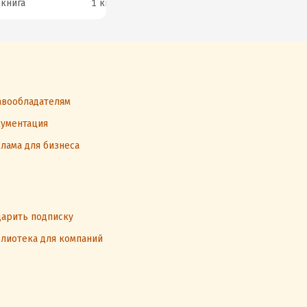
 книга
1 книга
1 книга
3 к
вообладателям
ументация
лама для бизнеса
арить подписку
лиотека для компаний