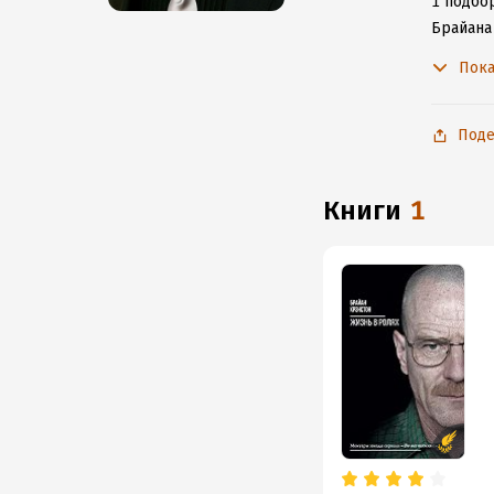
1 подбор
Брайана
с любим
Пока
Поде
книги
1