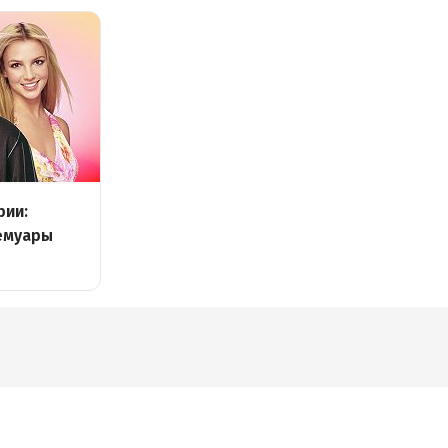
рии:
емуары