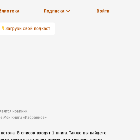
блиотека
Подписка
Войти
🎙
Загрузи свой подкаст
явятся новинки.
ле Мои Книги «Избранное»
энстона.
В список входят 1 книга.
Также вы найдете