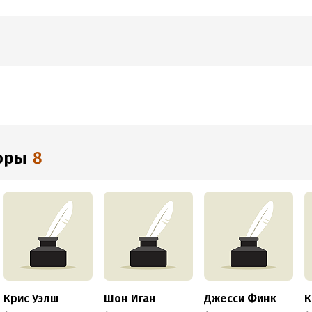
торы
8
Крис Уэлш
Шон Иган
Джесси Финк
К