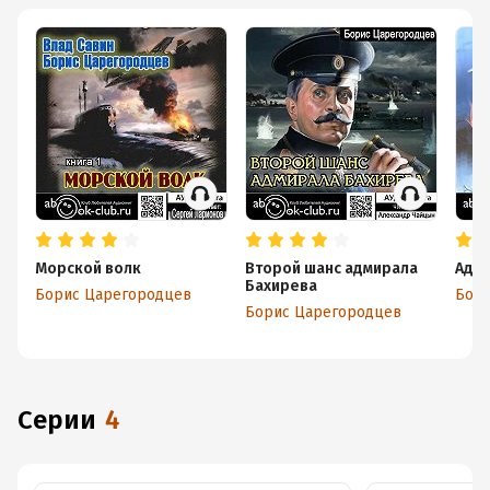
Морской волк
Второй шанс адмирала
Адм
Бахирева
Борис Царегородцев
Бори
Борис Царегородцев
Серии
4