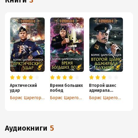
книги
3
Арктический
Время больших
Второй шанс
удар
побед
адмирала
Бахирева
Борис Царегородцев
Борис Царегородцев
Борис Царегородцев
аудиокниги
5