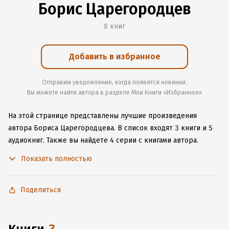
Борис Царегородцев
8 книг
Добавить в избранное
Отправим уведомление, когда появятся новинки.
Вы можете найти автора в разделе Мои Книги «Избранное»
На этой странице представлены лучшие произведения
автора Бориса Царегородцева.
В список входят 3 книги и 5
аудиокниг.
Также вы найдете 4 серии с книгами автора.
Изучите более 15 отзывов о творчестве автора и начните
Показать полностью
читать или слушать книги Бориса Царегородцева онлайн
прямо на сайте, установите наше удобное приложение для
iOS или Android, чтобы не расставаться с любимыми
Поделиться
произведениями даже без подключения к интернету.