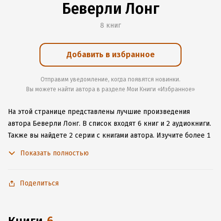
Беверли Лонг
8 книг
Добавить в избранное
Отправим уведомление, когда появятся новинки.
Вы можете найти автора в разделе Мои Книги «Избранное»
На этой странице представлены лучшие произведения
автора Беверли Лонг.
В список входят 6 книг и 2 аудиокниги.
Также вы найдете 2 серии с книгами автора.
Изучите более 1
отзыв о творчестве автора и начните читать или слушать
Показать полностью
книги Беверли Лонг онлайн прямо на сайте, установите наше
удобное приложение для iOS или Android, чтобы
не расставаться с любимыми произведениями даже без
Поделиться
подключения к интернету.