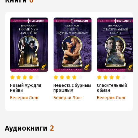
книги
6
Новый муж для
Невеста с бурным
Спасительный
Рейни
прошлым
обман
Беверли Лонг
Беверли Лонг
Беверли Лонг
аудиокниги
2