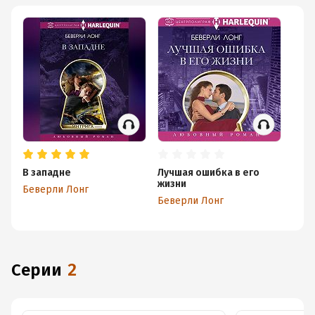
В западне
Лучшая ошибка в его
жизни
Беверли Лонг
Беверли Лонг
Серии
2