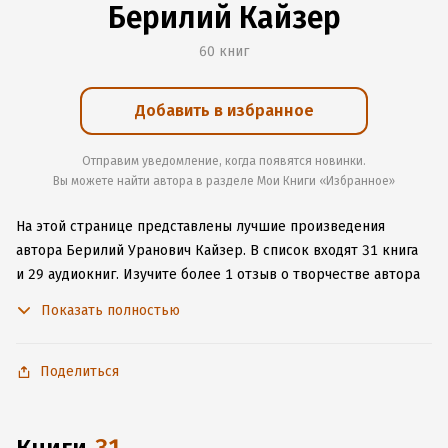
Берилий Кайзер
60 книг
Добавить в избранное
Отправим уведомление, когда появятся новинки.
Вы можете найти автора в разделе Мои Книги «Избранное»
На этой странице представлены лучшие произведения
автора Берилий Уранович Кайзер.
В список входят 31 книга
и 29 аудиокниг.
Изучите более 1 отзыв о творчестве автора
и начните читать или слушать книги Берилий Уранович
Показать полностью
Кайзер онлайн прямо на сайте, установите наше удобное
приложение для iOS или Android, чтобы не расставаться
с любимыми произведениями даже без подключения
Поделиться
к интернету.