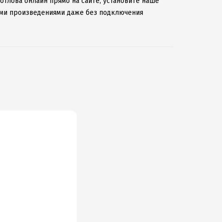
готлова онлайн прямо на сайте, установите наше
мыми произведениями даже без подключения