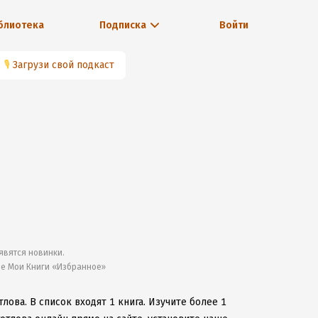
блиотека
Подписка
Войти
🎙
Загрузи свой подкаст
явятся новинки.
ле Мои Книги «Избранное»
тлова.
В список входят 1 книга.
Изучите более 1