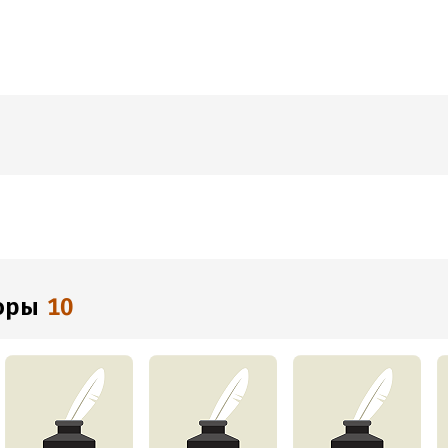
торы
10