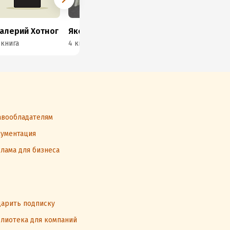
алерий Хотног
Яков Окунев
Ева Ли
 книга
4 книги
1 книга
4 к
вообладателям
ументация
лама для бизнеса
арить подписку
лиотека для компаний