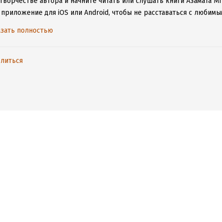
творчестве автора и начните читать или слушать книги Азамата М
 приложение для iOS или Android, чтобы не расставаться с люби
ету.
зать полностью
литься