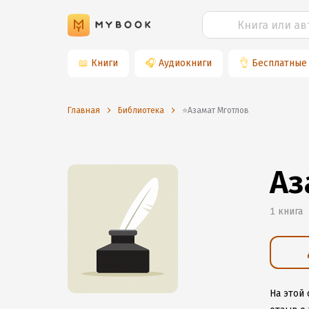
📖
Книги
🎧
Аудиокниги
👌
Бесплатные
Главная
Библиотека
⭐️Азамат Мготлов
Аз
1 книга
На этой