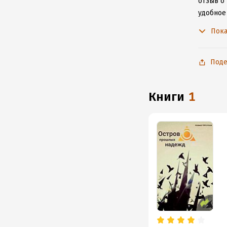
отзыв о 
удобное
к интерн
Пока
Поде
книги
1