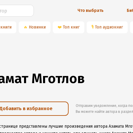
Что выбрать
Би
 книги
🔥
Новинки
❤️
Топ книг
🎙
Топ аудиокниг
амат Мготлов
Отправим уведомление, когда по
Добавить в избранное
Вы можете найти автора в разде
 странице представлены лучшие произведения автора Азамата Мго