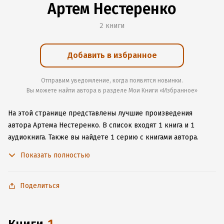
Артем Нестеренко
2 книги
Добавить в избранное
Отправим уведомление, когда появятся новинки.
Вы можете найти автора в разделе Мои Книги «Избранное»
На этой странице представлены лучшие произведения
автора Артема Нестеренко.
В список входят 1 книга и 1
аудиокнига.
Также вы найдете 1 серию с книгами автора.
Изучите более 2 отзыва о творчестве автора и начните
Показать полностью
читать или слушать книги Артема Нестеренко онлайн прямо
на сайте, установите наше удобное приложение для iOS или
Android, чтобы не расставаться с любимыми произведениями
Поделиться
даже без подключения к интернету.