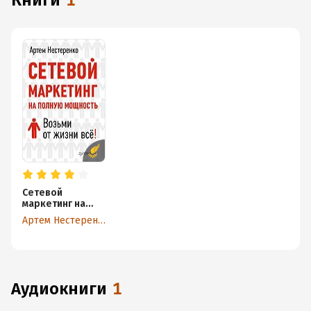
книги
1
Сетевой
маркетинг на
полную
Артем Нестеренко
мощность.
Возьми от жизни
все!
аудиокниги
1