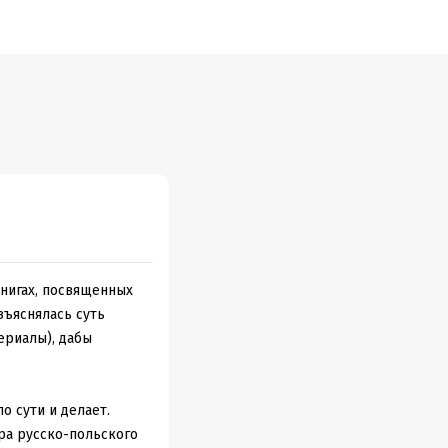
книгах, посвященных
зъяснялась суть
ериалы), дабы
о сути и делает.
ра русско-польского