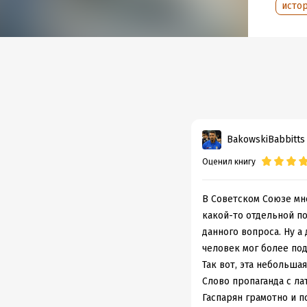
Объем
исто
Год из
Дата п
BakowskiBabbitts
Оценил книгу
В Советском Союзе мно
какой-то отдельной п
данного вопроса. Ну а
человек мог более по
Так вот, эта небольшая
Слово пропаганда с ла
Гаспарян грамотно и 