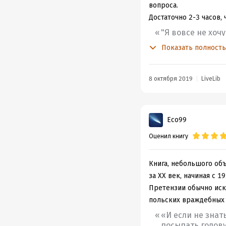
вопроса.
Достаточно 2-3 часов,
"Я вовсе не хоч
Надеюсь, что фа
Показать полност
задуматься. И к
понимать, что п
8 октября 2019
LiveLib
В чем же заключается 
Какие факты замалчив
1. Геноцид советских 
Eco99
"Концлагерь в 
годах. В том са
Оценил книгу
это цифры не со
Матушевский в д
Книга, небольшого об
за XX век, начиная с 
2. На территории Поль
Претензии обычно иску
Главная цель организ
польских враждебных 
1917 года.
«И если не знат
"Среди задач "П
посыпать голову