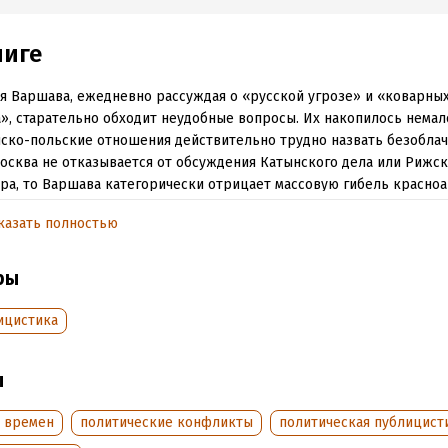
ниге
я Варшава, ежедневно рассуждая о «русской угрозе» и «коварных
», старательно обходит неудобные вопросы. Их накопилось немало
ско-польские отношения действительно трудно назвать безоблач
осква не отказывается от обсуждения Катынского дела или Рижск
ра, то Варшава категорически отрицает массовую гибель красно
их лагерях, уничтожение храмов Русской православной церкви и 
казать полностью
косте.
книга известного журналиста, историка и писателя Армена Гаспаря
ры
ена тем страницам истории, о которых в Польше не хотят вспоми
 они являются основой, возведенной в ранг государственной пол
ицистика
обии.
ы
обная информация
ь времен
политические конфликты
политическая публицист
аписания:
1 января 2018
ISBN (EAN):
9785446108060