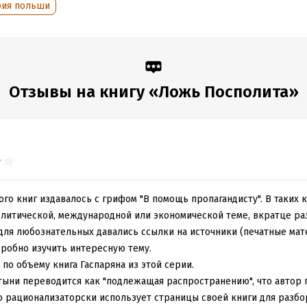
:
165562
Время на чтение:
3
ч.
рия польши
дания:
2018
оступления:
19 июня 2018
Отзывы на книгу «Ложь Посполита»
го книг издавалось с грифом "В помощь пропагандисту". В таких 
олитической, международной или экономической теме, вкратце ра
 для любознательных давались ссылки на источники (печатные мат
дробно изучить интересную тему.
 по объему книга Гаспаряна из этой серии.
тыни переводится как "подлежащая распространению", что автор п
по рационализаторски использует страницы своей книги для разбо