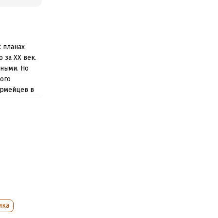
 планах
 за ХХ век.
ными. Но
ого
армейцев в
свое участие
на
нать. Но
итики
ика