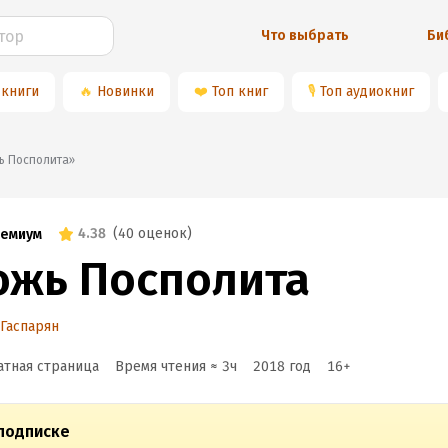
Что выбрать
Би
 книги
🔥
Новинки
❤️
Топ книг
🎙
Топ аудиокниг
ожь Посполита»
4.38
(
40 оценок
)
емиум
ожь Посполита
Гаспарян
атная страница
Время чтения ≈
3
ч
2018
год
16
+
подписке