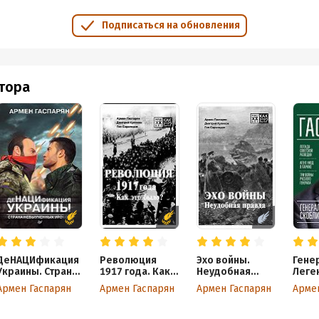
Подписаться на обновления
втора
ДеНАЦИфикация
Революция
Эхо войны.
Гене
Украины. Страна
1917 года. Как
Неудобная
Леге
невыученных
это было?
правда
сове
Армен Гаспарян
Армен Гаспарян
Армен Гаспарян
Арме
уроков
разв