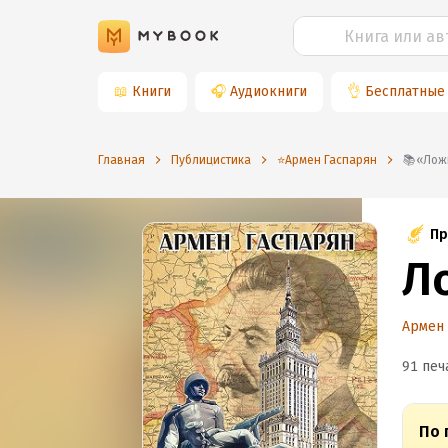
📖
Книги
🎧
Аудиокниги
👌
Бесплатные
Главная
Публицистика
⭐️Армен Гаспарян
📚«Л
Пр
Л
Армен 
91 печ
По 