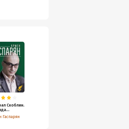
рал Скоблин.
нда
тской
н Гаспарян
едки