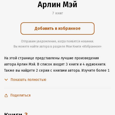
Арлин Мэй
7 книг
Добавить в избранное
Отправим уведомление, когда появятся новинки.
Вы можете найти автора в разделе Мои Книги «Избранное»
На этой странице представлены лучшие произведения
автора Арлин Мэй.
В список входят 3 книги и 4 аудиокниги.
Также вы найдете 2 серии с книгами автора.
Изучите более 1
отзыв о творчестве автора и начните читать или слушать
Показать полностью
книги Арлин Мэй онлайн прямо на сайте, установите наше
удобное приложение для iOS или Android, чтобы
не расставаться с любимыми произведениями даже без
Поделиться
подключения к интернету.