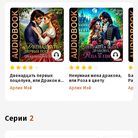
Двенадцать первых
Ненужная жена дракона,
Бабо
поцелуев, или Дракон из
или Роза в цвету
Разв
Мьельвиля
Арлин Мэй
Арлин Мэй
Арли
Серии
2