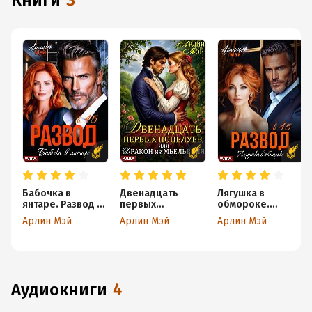
книги
3
Бабочка в
Двенадцать
Лягушка в
янтаре. Развод в
первых
обмороке.
45
поцелуев, или
Развод в 45
Арлин Мэй
Арлин Мэй
Арлин Мэй
Дракон из
Мьельвиля
аудиокниги
4