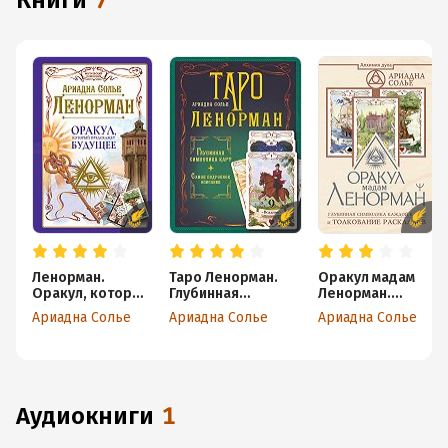
книги
7
Ленорман.
Таро Ленорман.
Оракул мадам
Оракул, который
Глубинная
Ленорман.
предскажет
символика карт.
Глубинная
Ариадна Солье
Ариадна Солье
Ариадна Солье
будущее
Самое подробное
символика
описание
каждой карты и
толкование
раскладов
аудиокниги
1