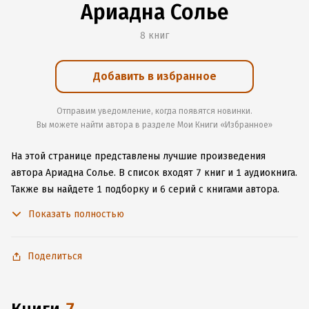
Ариадна Солье
8 книг
Добавить в избранное
Отправим уведомление, когда появятся новинки.
Вы можете найти автора в разделе Мои Книги «Избранное»
На этой странице представлены лучшие произведения
автора Ариадна Солье.
В список входят 7 книг и 1 аудиокнига.
Также вы найдете 1 подборку и 6 серий с книгами автора.
Изучите более 1 отзыв о творчестве автора и начните читать
Показать полностью
или слушать книги Ариадна Солье онлайн прямо на сайте,
установите наше удобное приложение для iOS или Android,
чтобы не расставаться с любимыми произведениями даже
Поделиться
без подключения к интернету.