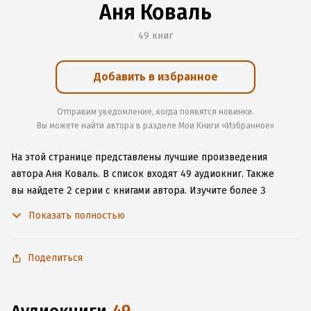
Аня Коваль
49 книг
Добавить в избранное
Отправим уведомление, когда появятся новинки.
Вы можете найти автора в разделе Мои Книги «Избранное»
На этой странице представлены лучшие произведения
автора Аня Коваль.
В список входят 49 аудиокниг.
Также
вы найдете 2 серии с книгами автора.
Изучите более 3
отзыва о творчестве автора и начните читать или слушать
Показать полностью
книги Аня Коваль онлайн прямо на сайте, установите наше
удобное приложение для iOS или Android, чтобы
не расставаться с любимыми произведениями даже без
Поделиться
подключения к интернету.