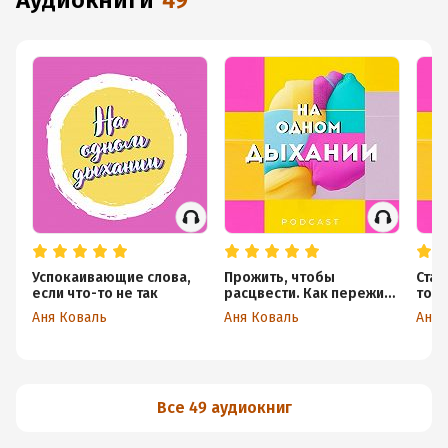
аудиокниги
49
Успокаивающие слова,
Прожить, чтобы
Стан
если что-то не так
расцвести. Как пережить
торо
трудные времена.
Аня Коваль
Аня Коваль
Аня 
Все 49 аудиокниг