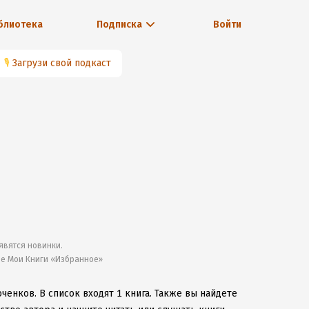
блиотека
Подписка
Войти
🎙
Загрузи свой подкаст
явятся новинки.
ле Мои Книги «Избранное»
оченков.
В список входят 1 книга.
Также вы найдете