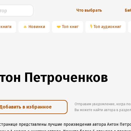
Что выбрать
Би
 книги
🔥
Новинки
❤️
Топ книг
🎙
Топ аудиокниг
тон Петроченков
Отправим уведомление, когда по
Добавить в избранное
Вы можете найти автора в разде
 странице представлены лучшие произведения автора Антон Петр