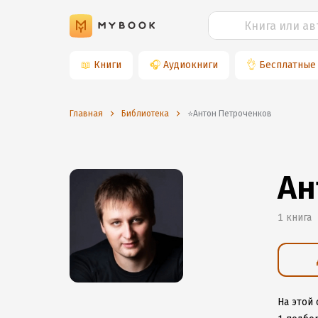
📖
Книги
🎧
Аудиокниги
👌
Бесплатные
Главная
Библиотека
⭐️Антон Петроченков
Ан
1 книга
На этой