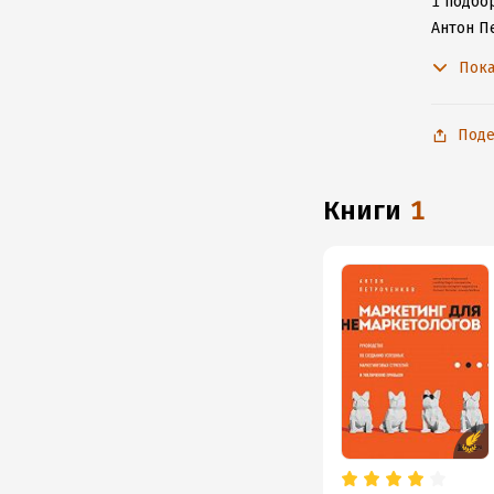
1 подбор
Антон П
с любим
Пока
Поде
книги
1