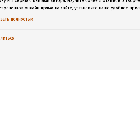
ку и 1 серию с книгами автора.
Изучите более 5 отзывов о творче
етроченков онлайн прямо на сайте, установите наше удобное прило
ыми произведениями даже без подключения к интернету.
зать полностью
литься