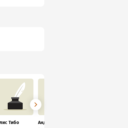
лис Тибо
Андрей Горнов
Джонни Вуд