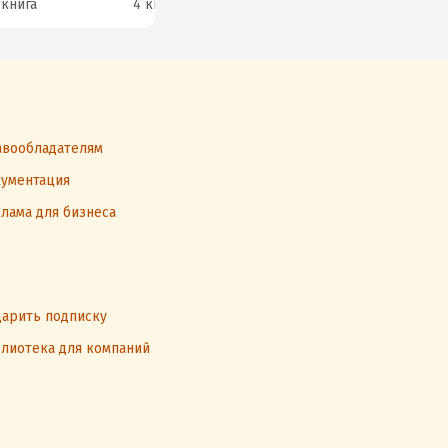
 книга
4 книги
2 книги
1 к
вообладателям
ументация
лама для бизнеса
арить подписку
лиотека для компаний