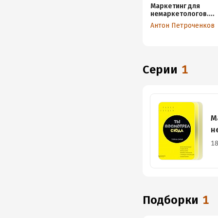
Маркетинг для
немаркетологов.
Руководство по
Антон Петроченков
созданию
успешных
маркетинговых
стратегий и
увеличению
Серии
1
прибыли
М
н
18
Подборки
1