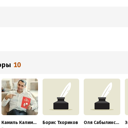
торы
10
Камиль Калимуллин
Борис Тхориков
Оля Сабылинская
Э