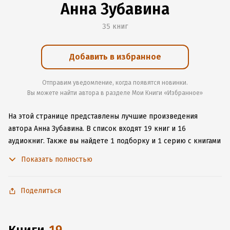
Анна Зубавина
35 книг
Добавить в избранное
Отправим уведомление, когда появятся новинки.
Вы можете найти автора в разделе Мои Книги «Избранное»
На этой странице представлены лучшие произведения
автора Анна Зубавина.
В список входят 19 книг и 16
аудиокниг.
Также вы найдете 1 подборку и 1 серию с книгами
автора.
Изучите более 60 отзывов о творчестве автора
Показать полностью
и начните читать или слушать книги Анна Зубавина онлайн
прямо на сайте, установите наше удобное приложение для
iOS или Android, чтобы не расставаться с любимыми
Поделиться
произведениями даже без подключения к интернету.