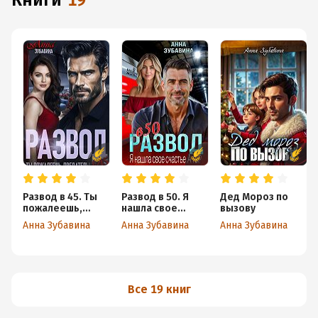
книги
19
Развод в 45. Ты
Развод в 50. Я
Дед Мороз по
пожалеешь,
нашла свое
вызову
предатель!
счастье. А ты?
Анна Зубавина
Анна Зубавина
Анна Зубавина
Все 19 книг