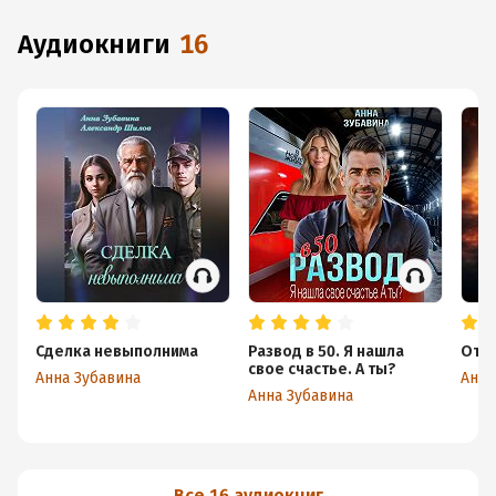
аудиокниги
16
Сделка невыполнима
Развод в 50. Я нашла
Отн
свое счастье. А ты?
Анна Зубавина
Анна
Анна Зубавина
Все 16 аудиокниг