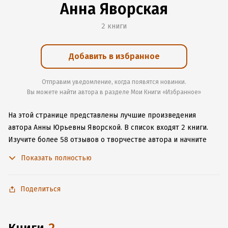
Анна Яворская
2 книги
Добавить в избранное
Отправим уведомление, когда появятся новинки.
Вы можете найти автора в разделе Мои Книги «Избранное»
На этой странице представлены лучшие произведения
автора Анны Юрьевны Яворской.
В список входят 2 книги.
Изучите более 58 отзывов о творчестве автора и начните
читать или слушать книги Анны Юрьевны Яворской онлайн
Показать полностью
прямо на сайте, установите наше удобное приложение для
iOS или Android, чтобы не расставаться с любимыми
произведениями даже без подключения к интернету.
Поделиться