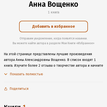
Анна Вощенко
1 книга
Добавить в избранное
Отправим уведомление, когда появятся новинки.
Вы можете найти автора в разделе Мои Книги «Избранное»
На этой странице представлены лучшие произведения
автора Анны Александровны Вощенко.
В список входят 1
книга.
Изучите более 2 отзыва о творчестве автора и начните
читать или слушать книги Анны Александровны Вощенко
Показать полностью
онлайн прямо на сайте, установите наше удобное
приложение для iOS или Android, чтобы не расставаться
с любимыми произведениями даже без подключения
Поделиться
к интернету.