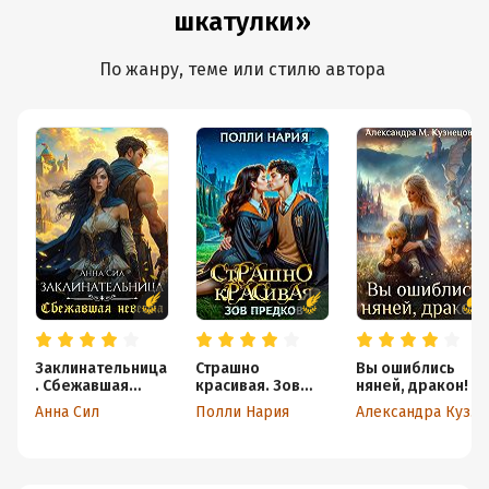
шкатулки»
По жанру, теме или стилю автора
Заклинательница
Страшно
Вы ошиблись
. Сбежавшая
красивая. Зов
няней, дракон!
невеста
предков
Анна Сил
Полли Нария
Александра Кузнецова