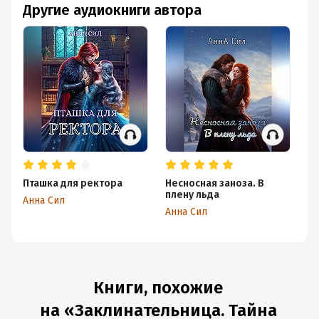
Другие аудиокниги автора
Пташка для ректора
Несносная заноза. В
За
плену льда
ш
Анна Сил
Анна Сил
Ан
Книги, похожие
на «Заклинательница. Тайна