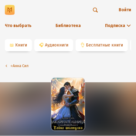
Войти
Что выбрать
Библиотека
Подписка
📖
Книги
🎧
Аудиокниги
👌
Бесплатные книги
⭐️Анна Сил