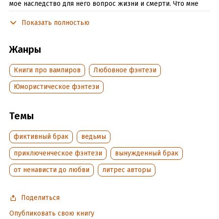
мое наследство для него вопрос жизни и смерти. Что мне
остается делать? Обмануть, развестись и не влюбиться!
Показать полностью
Вторая часть дилогии. Первую часть читайте бесплатно.
Жанры
Подробная информация
Книги про вампиров
Любовное фэнтези
Дата написания:
12 июля 2025
Юмористическое фэнтези
Объем:
286187
Год издания:
2026
Темы
Дата поступления:
20 июля 2025
Время на чтение:
4
ч.
фиктивный брак
ведьмы
приключенческое фэнтези
вынужденный брак
от ненависти до любви
литрес авторы
Поделиться
Опубликовать свою книгу