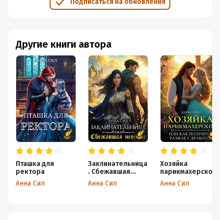
Подписаться на обновления
Другие книги автора
Пташка для
Заклинательница
Хозяйка
ректора
. Сбежавшая
парикмахерской
невеста
или как получить
Анна Сил
Анна Сил
Анна Сил
развод у дракона