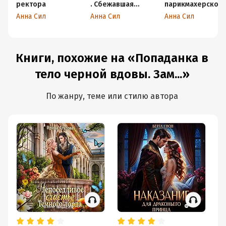
ректора
. Сбежавшая
парикмахерской
невеста
или как получить
Анна Сил
Анна Сил
Анна Сил
развод у дракона
Книги, похожие на «Попаданка в
тело черной вдовы. Зам...»
По жанру, теме или стилю автора