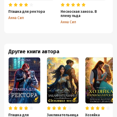
Пташка для ректора
Несносная заноза. В
За
плену льда
ш
Анна Сил
Анна Сил
Ан
Другие книги автора
Пташка для
Заклинательница
Хозяйка