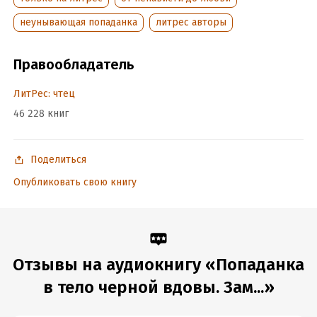
неунывающая попаданка
литрес авторы
некромант с синдромом бога,
Правообладатель
ЛитРес: чтец
и лорд, который должен был меня казнить, но теперь едет
46 228 книг
рядом.
Поделиться
А я? Я просто хочу выжить, вернуть себе кофе и не попасть
замуж.
Опубликовать свою книгу
Потому что здесь, похоже, брак это смертный приговор.
Отзывы на аудиокнигу «Попаданка
в тело черной вдовы. Зам...»
Попаданка. Чёрная вдова.