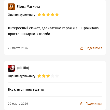
И слишком много мужчин с комплексом спасателя.
Elena Markova
Оценил аудиокнигу
Замуж не предлагать. Серьёзно.
Интересный сюжет, адекватные герои и ХЭ. Прочитано
просто шикарно. Спасибо
Подробная информация
Дата написания:
20 марта 2026
25 марта 2026
Поделиться
Год издания:
2026
Дата поступления:
19 марта 2026
Julii iiluj
Оценил аудиокнигу
Н-да, нудятина ещё та.
20 марта 2026
Поделиться