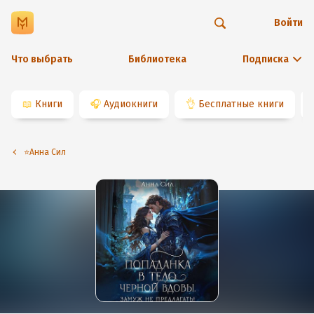
Войти
Что выбрать
Библиотека
Подписка
📖
Книги
🎧
Аудиокниги
👌
Бесплатные книги
⭐️Анна Сил