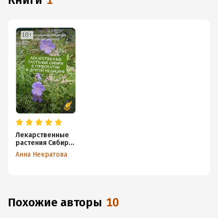
книги
1
Лекарственные
растения Сибири
в гомеопатии и
Анна Некратова
другой медицине
Похожие авторы
10