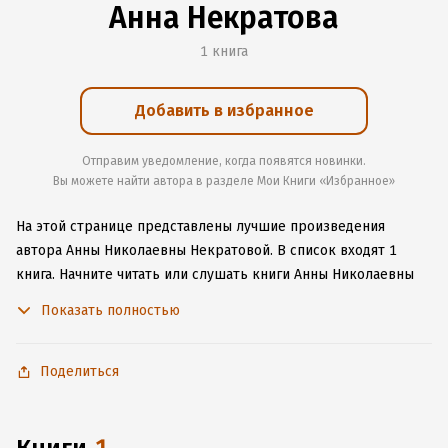
Анна Некратова
1 книга
Добавить в избранное
Отправим уведомление, когда появятся новинки.
Вы можете найти автора в разделе Мои Книги «Избранное»
На этой странице представлены лучшие произведения
автора Анны Николаевны Некратовой.
В список входят 1
книга.
Начните читать или слушать книги Анны Николаевны
Некратовой онлайн прямо на сайте, установите наше удобное
Показать полностью
приложение для iOS или Android, чтобы не расставаться
с любимыми произведениями даже без подключения
к интернету.
Поделиться