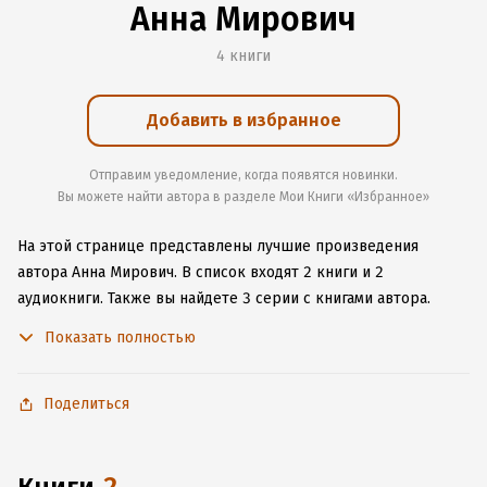
Анна Мирович
4 книги
Добавить в избранное
Отправим уведомление, когда появятся новинки.
Вы можете найти автора в разделе Мои Книги «Избранное»
На этой странице представлены лучшие произведения
автора Анна Мирович.
В список входят 2 книги и 2
аудиокниги.
Также вы найдете 3 серии с книгами автора.
Изучите более 23 отзыва о творчестве автора и начните
Показать полностью
читать или слушать книги Анна Мирович онлайн прямо
на сайте, установите наше удобное приложение для iOS или
Android, чтобы не расставаться с любимыми произведениями
Поделиться
даже без подключения к интернету.